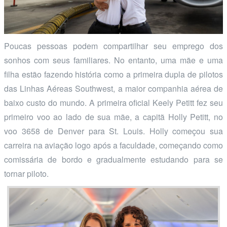
Poucas pessoas podem compartilhar seu emprego dos
sonhos com seus familiares. No entanto, uma mãe e uma
filha estão fazendo história como a primeira dupla de pilotos
das Linhas Aéreas Southwest, a maior companhia aérea de
baixo custo do mundo. A primeira oficial Keely Petitt fez seu
primeiro voo ao lado de sua mãe, a capitã Holly Petitt, no
voo 3658 de Denver para St. Louis. Holly começou sua
carreira na aviação logo após a faculdade, começando como
comissária de bordo e gradualmente estudando para se
tornar piloto.