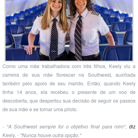
Como uma mãe trabalhadora com três filhos, Keely viu a
carreira de sua mãe florescer na Southwest, auxiliada
também pelo apoio de seu marido. Então, quando Keely
tinha 14 anos, ela recebeu o presente de um voo de
descoberta, que despertou sua decisão de seguir os passos
de sua mãe e se tornar uma piloto.
- "A Southwest sempre foi o objetivo final para mim"
,
diz
Keely.
- "Nunca houve outra opção."