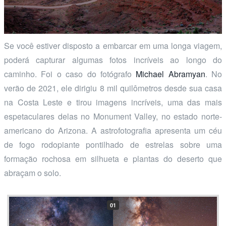
Se você estiver disposto a embarcar em uma longa viagem,
poderá capturar algumas fotos incríveis ao longo do
caminho. Foi o caso do fotógrafo
Michael Abramyan
. No
verão de 2021, ele dirigiu 8 mil quilômetros desde sua casa
na Costa Leste e tirou imagens incríveis, uma das mais
espetaculares delas no Monument Valley, no estado norte-
americano do Arizona. A astrofotografia apresenta um céu
de fogo rodopiante pontilhado de estrelas sobre uma
formação rochosa em silhueta e plantas do deserto que
abraçam o solo.
01