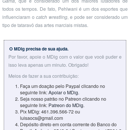
Gama
, que é considerado um dos maiores lutadores de
todos os tempos. De fato, Pehlwani é um dos esportes que
influenciaram o
catch wrestling
, e pode ser considerado um
tipo de tataravô das artes marciais mistas.
O MDig precisa de sua ajuda.
Por favor, apoie o MDig com o valor que você puder e
isso leva apenas um minuto. Obrigado!
Meios de fazer a sua contribuição:
Faça um doação pelo Paypal clicando no
seguinte link:
Apoiar o MDig
.
Seja nosso patrão no Patreon clicando no
seguinte link:
Patreon do MDig
.
Pix MDig: 461.396.566-72 ou
luisaocs@gmail.com
Depósito direto em conta corrente do Banco do