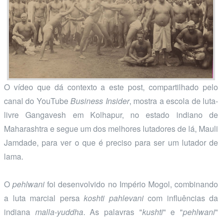
O vídeo que dá contexto a este post, compartilhado pelo
canal do YouTube
Business Insider
, mostra a escola de luta-
livre Gangavesh em Kolhapur, no estado indiano de
Maharashtra e segue um dos melhores lutadores de lá, Mauli
Jamdade, para ver o que é preciso para ser um lutador de
lama.
O
pehlwani
foi desenvolvido no Império Mogol, combinando
a luta marcial persa
koshti pahlevani
com influências da
indiana
malla-yuddha
. As palavras "
kushti
" e "
pehlwani
"