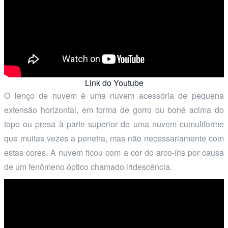
Link do Youtube
O lenço de nuvem é uma nuvem acessória de pequena
extensão horizontal, em forma de gorro ou boné acima do
topo ou presa à parte superior de uma nuvem cumuliforme
que muitas vezes a penetra, mas não necessariamente com
estas cores. A nuvem ficou com a cor do arco-íris por causa
de um fenômeno óptico chamado iridescência.