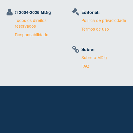
© 2004-
2026 MDig
Editorial:
Todos os direitos
Política de privaciodade
reservados
Termos de uso
Responsabilidade
Sobre:
Sobre o MDig
FAQ