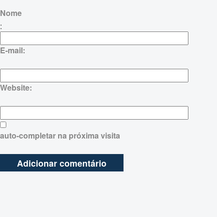
Nome
:
E-mail:
Website:
auto-completar na próxima visita