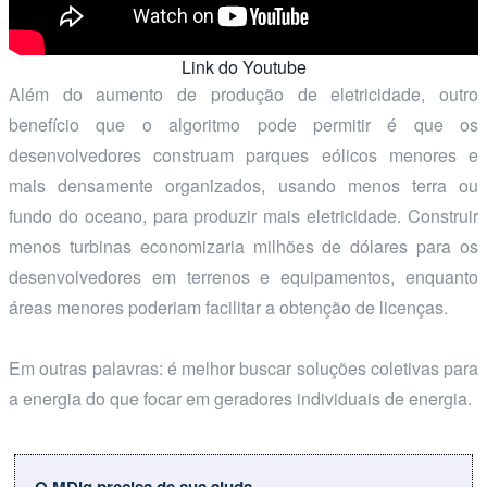
Link do Youtube
Além do aumento de produção de eletricidade, outro
benefício que o algoritmo pode permitir é que os
desenvolvedores construam parques eólicos menores e
mais densamente organizados, usando menos terra ou
fundo do oceano, para produzir mais eletricidade. Construir
menos turbinas economizaria milhões de dólares para os
desenvolvedores em terrenos e equipamentos, enquanto
áreas menores poderiam facilitar a obtenção de licenças.
Em outras palavras: é melhor buscar soluções coletivas para
a energia do que focar em geradores individuais de energia.
O MDig precisa de sua ajuda.