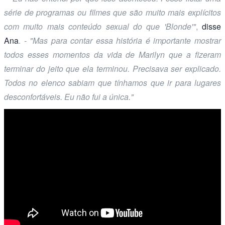
série de programas ou filmes que são muito mais explícitos
com muito mais conteúdo sexual do que 'Blonde'"
,
disse
Ana
.
- "Mas para contar essa história é importante mostrar
todos esses momentos da vida de Marilyn que a fizeram
terminar do jeito que ela terminou. Precisava ser explicado.
Todos no elenco sabiam que tínhamos que ir para lugares
desconfortáveis. Eu não fui a única."