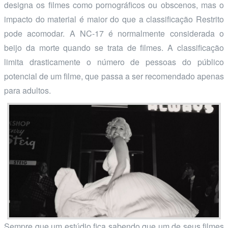
designa os filmes como pornográficos ou obscenos, mas o
impacto do material é maior do que a classificação Restrito
pode acomodar. A NC-17 é normalmente considerada o
beijo da morte quando se trata de filmes. A classificação
limita drasticamente o número de pessoas do público
potencial de um filme, que passa a ser recomendado apenas
para adultos.
Sempre que um estúdio fica sabendo que um de seus filmes