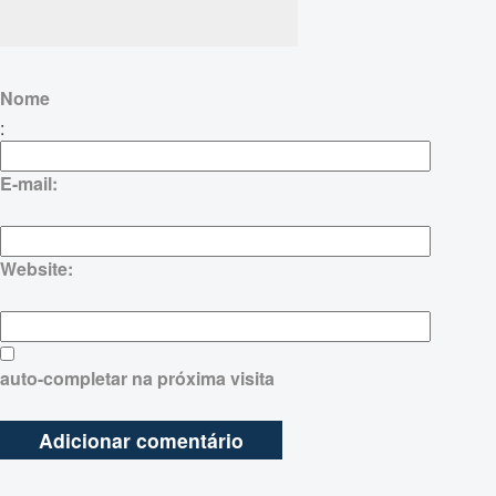
Nome
:
E-mail:
Website:
auto-completar na próxima visita