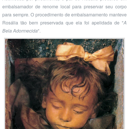
embalsamador de renome local para preservar seu corpo
para sempre. O procedimento de embalsamamento manteve
Rosália tão bem preservada que ela foi apelidada de "
A
Bela Adormecida
".