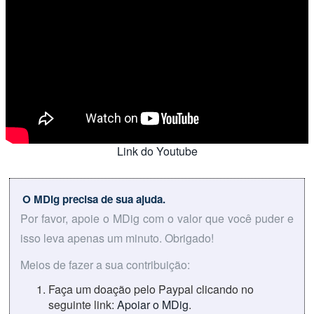
Link do Youtube
O MDig precisa de sua ajuda.
Por favor, apoie o MDig com o valor que você puder e
isso leva apenas um minuto. Obrigado!
Meios de fazer a sua contribuição:
Faça um doação pelo Paypal clicando no
seguinte link:
Apoiar o MDig
.