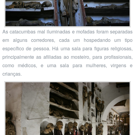
As catacumbas mal iluminadas e mofadas foram separadas
em alguns corredores, cada um hospedando um tipo
específico de pessoa. Há uma sala para figuras religiosas,
principalmente as afiliadas ao mosteiro, para profissionais,
como médicos, e uma sala para mulheres, virgens e
crianças.