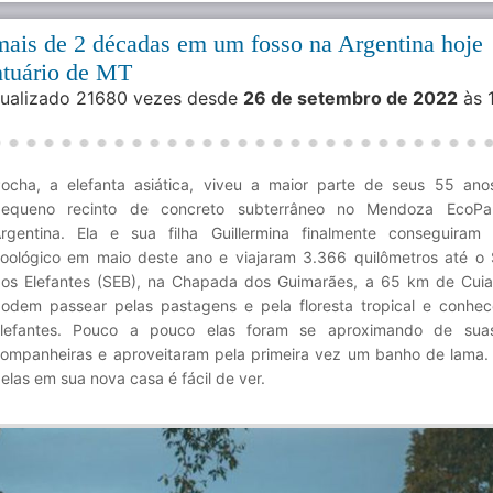
mais de 2 décadas em um fosso na Argentina hoje
ntuário de MT
isualizado 21680 vezes desde
26 de setembro de 2022
às 
ocha, a elefanta asiática, viveu a maior parte de seus 55 a
pequeno recinto de concreto subterrâneo no Mendoza EcoPa
rgentina. Ela e sua filha Guillermina finalmente conseguiram
oológico em maio deste ano e viajaram 3.366 quilômetros até o 
os Elefantes (SEB), na Chapada dos Guimarães, a 65 km de Cui
odem passear pelas pastagens e pela floresta tropical e conhec
lefantes. Pouco a pouco elas foram se aproximando de suas
ompanheiras e aproveitaram pela primeira vez um banho de lama. 
elas em sua nova casa é fácil de ver.