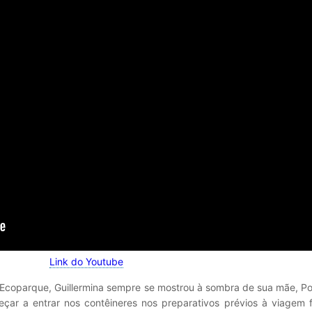
Link do Youtube
 Ecoparque, Guillermina sempre se mostrou à sombra de sua mãe, P
eçar a entrar nos contêineres nos preparativos prévios à viagem 