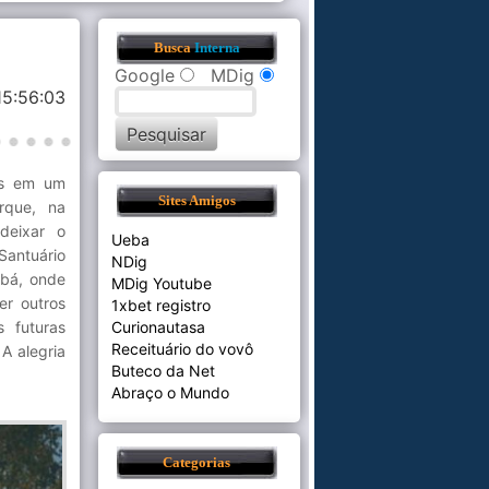
Busca
Interna
Google
MDig
15:56:03
nos em um
Sites Amigos
rque, na
 deixar o
Ueba
Santuário
NDig
abá, onde
MDig Youtube
er outros
1xbet registro
 futuras
Curionautasa
Receituário do vovô
A alegria
Buteco da Net
Abraço o Mundo
Categorias