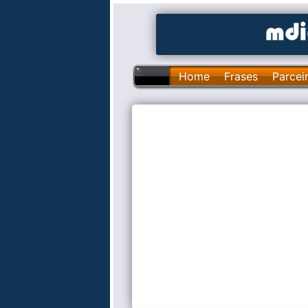
Home
Frases
Parcei