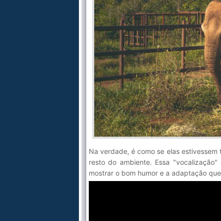
Na verdade, é como se elas estivessem 
resto do ambiente. Essa "vocalização"
mostrar o bom humor e a adaptação que