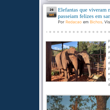
Elefantas que viveram 
26
set
passeiam felizes em sa
Por
Redacao
em
Bichos
. V
P
A
z
d
p
e
c
d