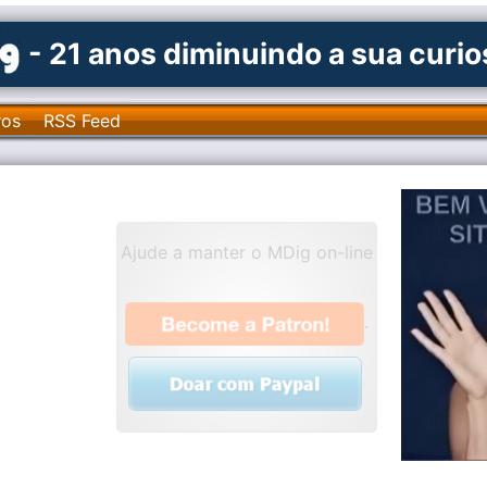
- 21 anos diminuindo a sua curi
ros
RSS Feed
Ajude a manter o MDig on-line
.