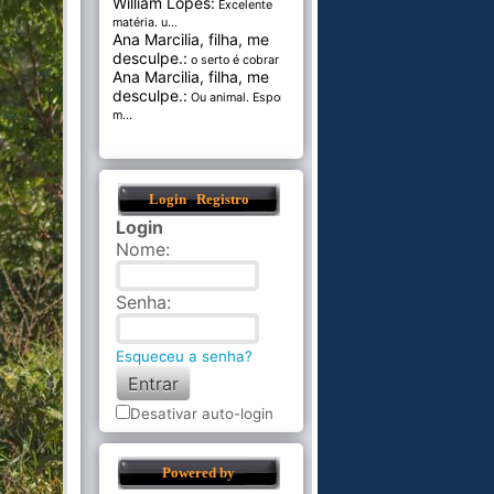
William Lopes:
Excelente
matéria. u...
Ana Marcilia, filha, me
desculpe.:
o serto é cobrar pel...
Ana Marcilia, filha, me
desculpe.:
Ou animal. Esponja
m...
Login
Registro
Login
Nome
:
Senha
:
Esqueceu a senha?
Desativar auto-login
Powered by