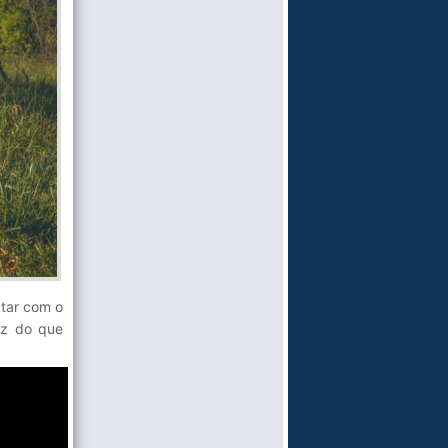
ctar com o
az do que