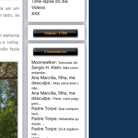
Time-lapse do dia
Videos
ia ser um
XXX
m lado, as
Online: 1708
m elefanta
 e rotina.
não fazia
Comentários
Moonwalker:
"pessoas de cer...
Sergio H. Klein:
Não consigo
entender...
Ana Marcilia, filha, me
desculpe.:
Mas seria bom se
não...
Ana Marcilia, filha, me
desculpe.:
Pese, voce paga
pelo...
Padre Torpe:
Que comparação
lasti...
Padre Torpe:
Hahahaha que
doido. ...
Padre Torpe:
Só é orgânico se
voc...