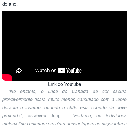
do ano.
Link do Youtube
- "No entanto, o lince do Canadá de cor escura
provavelmente ficará muito menos camuflado com a lebre
durante o inverno, quando o chão está coberto de neve
profunda"
, escreveu Jung.
- "Portanto, os indivíduos
melanísticos estariam em clara desvantagem ao caçar lebres