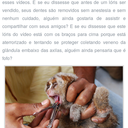
esses vídeos. E se eu dissesse que antes de um lóris ser
vendido, seus dentes são removidos sem anestesia e sem
nenhum cuidado, alguém ainda gostaria de assistir e
compartilhar com seus amigos? E se eu dissesse que este
lóris do vídeo está com os braços para cima porque está
aterrorizado e tentando se proteger coletando veneno da
glândula embaixo das axilas, alguém ainda pensaria que é
fofo?