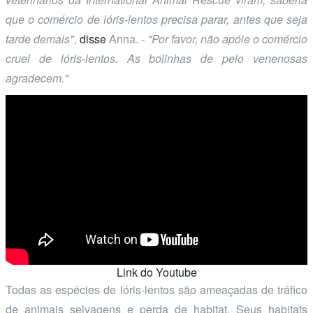
que o comércio de lóris-lentos precisa parar, antes que seja
tarde demais"
,
disse
Anna.
- "Por favor, não apóie o comércio
cruel de lóris-lentos. As bolinhas de pelo venenosas
agradecem."
Link do Youtube
Todas as espécies de lóris-lentos são ameaçadas de tráfico
de animais selvagens e perda de habitat. Seus habitats