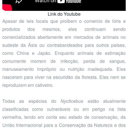
Link do Youtube
Apesar de leis locais que proíbem o comercio de lóris e
produtos dos mesmos, eles continuam sendo
comercializados abertamente em mercados de animais no
sudeste da Ásia ou contrabandeados para outros países,
como China e Japão. Enquanto animais de estimação
comumente morrem de infecção, perda de sangue,
manuseamento impróprio ou nutrição inadequada. Eles
nasceram para viver na escuridão da floresta. Eles nem se
reproduzem em cativeiro.
Todas as espécies do
Nycticebus
estão atualmente
classificadas como vulneráveis ou em perigo na lista
vermelha, tendo em conta seu estado de conservação, da
União Internacional para a Conservação da Natureza e dos