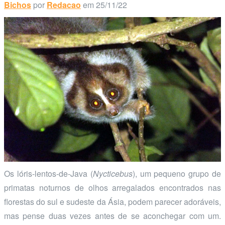
Bichos
por
Redacao
em 25/11/22
Os lóris-lentos-de-Java (
Nycticebus
), um pequeno grupo de
primatas noturnos de olhos arregalados encontrados nas
florestas do sul e sudeste da Ásia, podem parecer adoráveis,
mas pense duas vezes antes de se aconchegar com um.