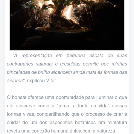
- "A representação em pequena escala de suas
contrapartes naturais e crescidas permite que minhas
pinceladas de brilho alcancem ainda mais as formas das
árvores"
, explicou Vitor.
O bonsai oferece uma oportunidade para iluminar o que
ele descreve como a "alma, a fonte da vida" dessas
formas vivas, compartilhando que o processo de criar e
cuidar de um dos espécimes botânicos em miniatura
revela uma conexão humana única com a natureza.