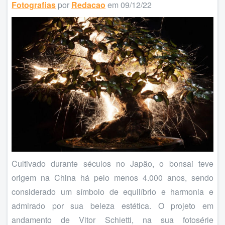
Fotografias
por
Redacao
em 09/12/22
Cultivado durante séculos no Japão, o bonsai teve
origem na China há pelo menos 4.000 anos, sendo
considerado um símbolo de equilíbrio e harmonia e
admirado por sua beleza estética. O projeto em
andamento de Vitor Schietti, na sua fotosérie