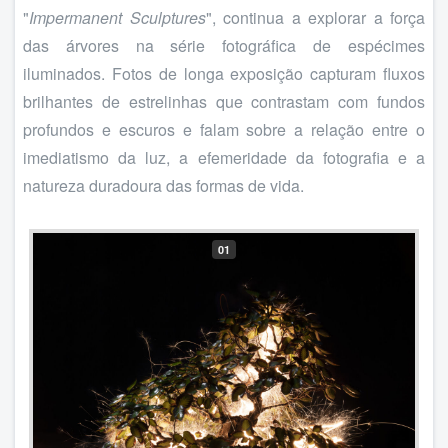
"
Impermanent Sculptures
", continua a explorar a força
das árvores na série fotográfica de espécimes
iluminados. Fotos de longa exposição capturam fluxos
brilhantes de estrelinhas que contrastam com fundos
profundos e escuros e falam sobre a relação entre o
imediatismo da luz, a efemeridade da fotografia e a
natureza duradoura das formas de vida.
01