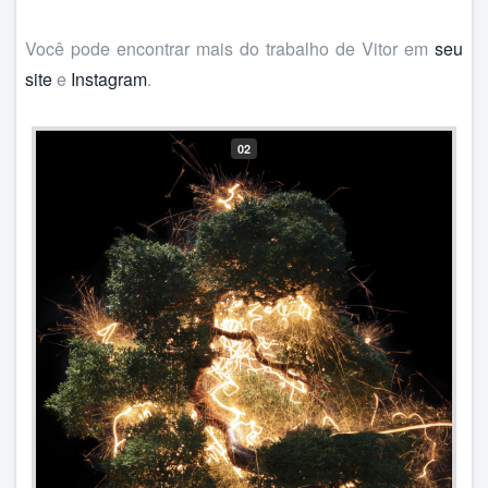
Você pode encontrar mais do trabalho de Vitor em
seu
site
e
Instagram
.
02