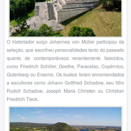
O historiador suíço Johannes von Müller participou da
seleção, que escolheu personalidades tanto do passado
quanto de contemporâneos recentemente falecidos,
como Friedrich Schiller, Goethe, Paracelso, Copérnico,
Gutenberg ou Erasmo. Os bustos foram encomendados
a escultores como Johann Gottfried Schadow, seu filho
Rudolf Schadow, Joseph Maria Christen ou Christian
Friedrich Tieck.