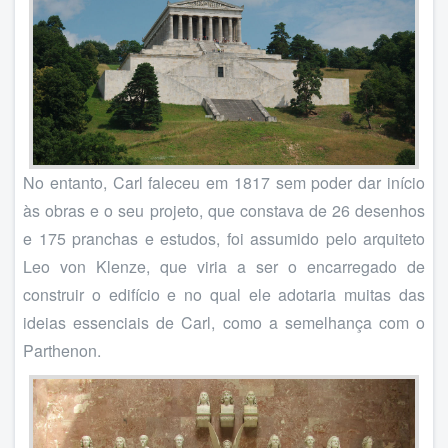
No entanto, Carl faleceu em 1817 sem poder dar início
às obras e o seu projeto, que constava de 26 desenhos
e 175 pranchas e estudos, foi assumido pelo arquiteto
Leo von Klenze, que viria a ser o encarregado de
construir o edifício e no qual ele adotaria muitas das
ideias essenciais de Carl, como a semelhança com o
Parthenon.