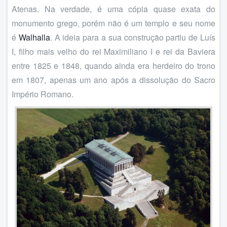
Atenas. Na verdade, é uma cópia quase exata do
monumento grego, porém não é um templo e seu nome
é
Walhalla
. A ideia para a sua construção partiu de Luís
I, filho mais velho do rei Maximiliano I e rei da Baviera
entre 1825 e 1848, quando ainda era herdeiro do trono
em 1807, apenas um ano após a dissolução do Sacro
Império Romano.