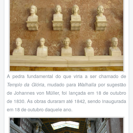
A pedra fundamental do que viria a ser chamado de
Templo da Glória
, mudado para
Walhalla
por sugestão
de Johannes von Müller, foi lançada em 18 de outubro
de 1830. As obras duraram até 1842, sendo inaugurada
em 18 de outubro daquele ano.