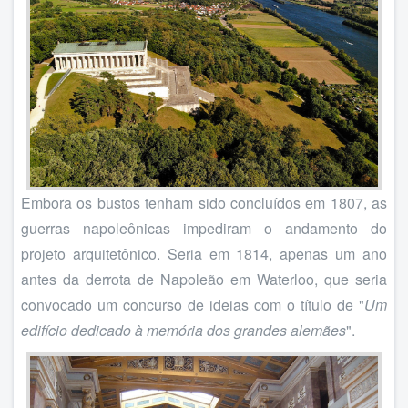
Embora os bustos tenham sido concluídos em 1807, as
guerras napoleônicas impediram o andamento do
projeto arquitetônico. Seria em 1814, apenas um ano
antes da derrota de Napoleão em Waterloo, que seria
convocado um concurso de ideias com o título de "
Um
edifício dedicado à memória dos grandes alemães
".