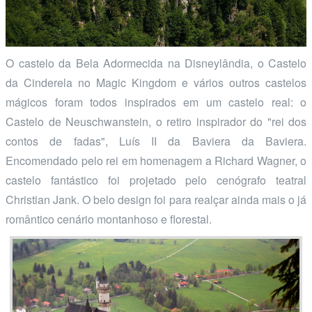
O castelo da Bela Adormecida na Disneylândia, o Castelo
da Cinderela no Magic Kingdom e vários outros castelos
mágicos foram todos inspirados em um castelo real: o
Castelo de Neuschwanstein, o retiro inspirador do "rei dos
contos de fadas", Luís II da Baviera da Baviera.
Encomendado pelo rei em homenagem a Richard Wagner, o
castelo fantástico foi projetado pelo cenógrafo teatral
Christian Jank. O belo design foi para realçar ainda mais o já
romântico cenário montanhoso e florestal.