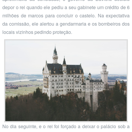
depor o rei quando ele pediu a seu gabinete um crédito de 6
milhões de marcos para concluir o castelo. Na expectativa
da comissão, ele alertou a gendarmaria e os bombeiros dos
locais vizinhos pedindo proteção.
No dia seguinte, e o rei foi forçado a deixar o palácio sob a