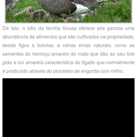
De fato, o sítio da família Sousa oferece aos gansos uma
abundância de alimentos que são cultivados na propriedade,
desde figos a bolotas, e várias ervas naturais, como as
sementes do tremoço amarelo do mato que dão ao seu
foie
gras
a cor amarela característica do fígado que normalmente
é produzido através do processo de engorda com milho.