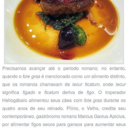
Precisamos avançar até o período romano; no entanto,
quando o
foie gras
é mencionado como um alimento distinto,
que os romanos chamavam de
iecur ficatum
, onde
iecur
significa
fígado
e
ficatum
deriva de
figo
. O imperador
Heliogábalo alimentou seus cães com
foie gras
durante os
quatro anos de seu reinado. Plínio, o Velho, credita seu
contemporâneo, gastrônomo romano Marcus Gavius Apicius,
por alimentar figos secos para gansos para aumentar seus