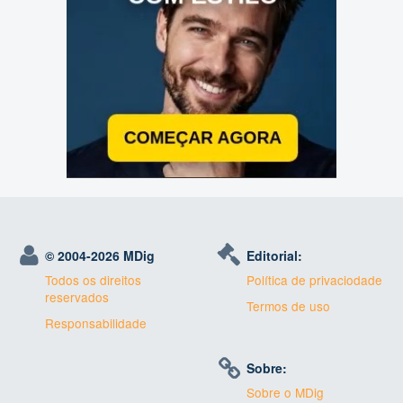
© 2004-
2026 MDig
Editorial:
Todos os direitos
Política de privaciodade
reservados
Termos de uso
Responsabilidade
Sobre:
Sobre o MDig