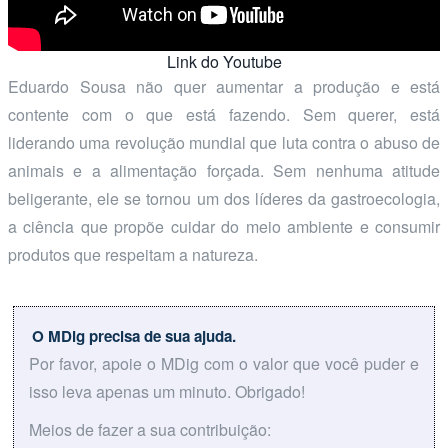
Link do Youtube
Eduardo Sousa não quer aumentar a produção e está
contente com o que está fazendo. Sem querer, está
liderando uma revolução mundial que luta contra o abuso de
animais e a alimentação forçada. Sem nenhuma atitude
beligerante, ele se tornou um dos líderes da gastroecologia,
a ciência que propõe cuidar do meio ambiente e consumir
produtos que respeitam a natureza.
O MDig precisa de sua ajuda.
Por favor, apoie o MDig com o valor que você puder e
isso leva apenas um minuto. Obrigado!
Meios de fazer a sua contribuição: