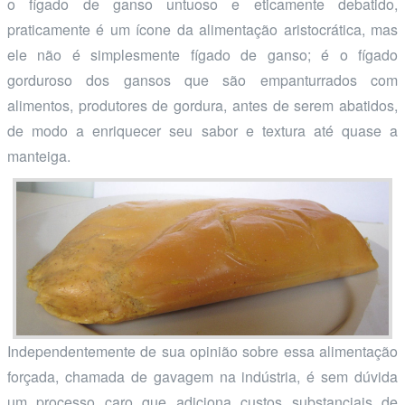
o fígado de ganso untuoso e eticamente debatido,
praticamente é um ícone da alimentação aristocrática, mas
ele não é simplesmente fígado de ganso; é o fígado
gorduroso dos gansos que são empanturrados com
alimentos, produtores de gordura, antes de serem abatidos,
de modo a enriquecer seu sabor e textura até quase a
manteiga.
Independentemente de sua opinião sobre essa alimentação
forçada, chamada de gavagem na indústria, é sem dúvida
um processo caro que adiciona custos substanciais de