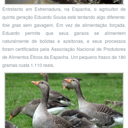
Entretanto em Extremadura, na Espanha, o agricultor de
quinta geração Eduardo Sousa está tentando algo diferente:
foie gras
sem gavagem. Em vez de alimentação forçada,
Eduardo permite que seus gansos se alimentem
naturalmente de bolotas e azeitonas, e seus processos
foram certificados pela Associação Nacional de Produtores
de Alimentos Éticos da Espanha. Um pequeno frasco de 180
gramas custa 1.110 reais.