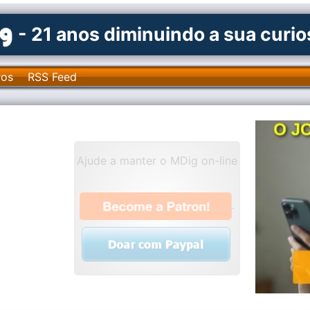
- 21 anos diminuindo a sua curi
ros
RSS Feed
Ajude a manter o MDig on-line
.