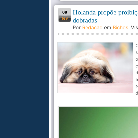
Holanda propõe proibiç
08
fev
dobradas
Por
Redacao
em
Bichos
. Vi
O
s
o
c
d
e
N
d