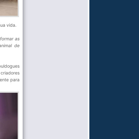
ua vida.
nformar as
animal de
buldogues
criadores
ente para