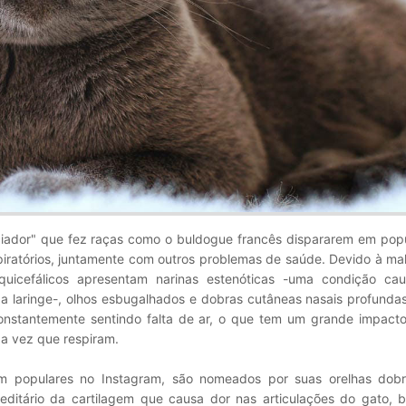
ciador" que fez raças como o buldogue francês dispararem em popu
piratórios, juntamente com outros problemas de saúde. Devido à m
quicefálicos apresentam narinas estenóticas -uma condição ca
a laringe-, olhos esbugalhados e dobras cutâneas nasais profundas
onstantemente sentindo falta de ar, o que tem um grande impact
da vez que respiram.
ém populares no Instagram, são nomeados por suas orelhas dob
reditário da cartilagem que causa dor nas articulações do gato,