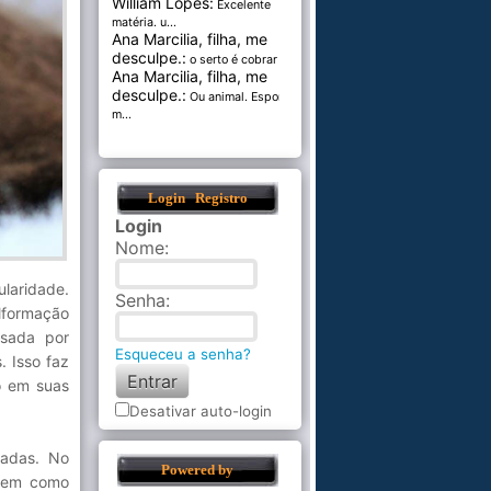
William Lopes:
Excelente
matéria. u...
Ana Marcilia, filha, me
desculpe.:
o serto é cobrar pel...
Ana Marcilia, filha, me
desculpe.:
Ou animal. Esponja
m...
Login
Registro
Login
Nome
:
laridade.
Senha
:
alformação
usada por
Esqueceu a senha?
. Isso faz
o em suas
Desativar auto-login
radas. No
Powered by
 bem como