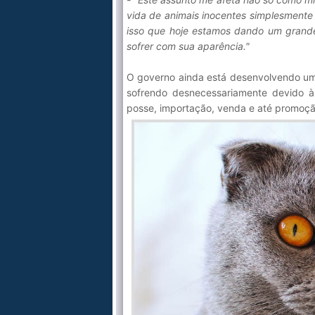
vida de animais inocentes simplesmente
isso que hoje estamos dando um grand
sofrer com sua aparência."
O governo ainda está desenvolvendo uma l
sofrendo desnecessariamente devido à 
posse, importação, venda e até promoçã