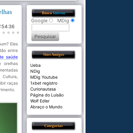
elhas
Busca
Interna
Google
MDig
7:54:36
mum? Eles
tão entre
Sites Amigos
de saúde
 orelhas
Ueba
amentadas
NDig
Cultura,
MDig Youtube
bir raças
1xbet registro
Curionautasa
rimento.
Página do Luisão
Wolf Edler
Abraço o Mundo
Categorias