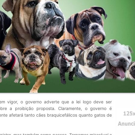
em vigor, o governo adverte que a lei logo deve ser
bre a proibição proposta. Claramente, o governo é
te afetará tanto cães braquicefálicos quanto gatos de
inistro, mas também como pessoa. Tornamos miserável a