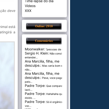
Time-lapse do dia
Videos
ação deve
XXX
nimal está
Online: 2910
tingirá a
Comentários
Moonwalker:
"pessoas de cer...
Sergio H. Klein:
Não consigo
entender...
Ana Marcilia, filha, me
desculpe.:
Mas seria bom se
não...
Ana Marcilia, filha, me
desculpe.:
Pese, voce paga
pelo...
Padre Torpe:
Que comparação
lasti...
Padre Torpe:
Hahahaha que
doido. ...
Padre Torpe:
Só é orgânico se
voc...