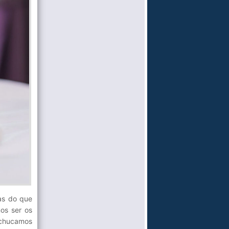
as do que
os ser os
chucamos