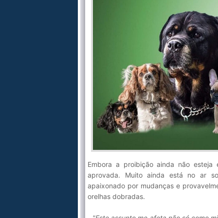
Embora a proibição ainda não esteja 
aprovada. Muito ainda está no ar so
apaixonado por mudanças e provavelmen
orelhas dobradas.
- "Este assunto me afeta não só como m