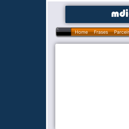
Home
Frases
Parcei