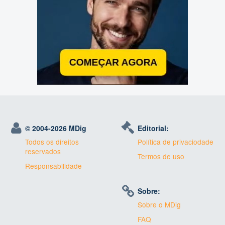
© 2004-
2026 MDig
Editorial:
Todos os direitos
Política de privaciodade
reservados
Termos de uso
Responsabilidade
Sobre:
Sobre o MDig
FAQ