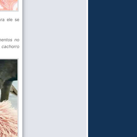
ra ele se
mentos no
 cachorro