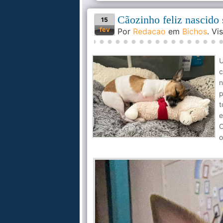
Cãozinho feliz nascido 
15
fev
Por
Redacao
em
Bichos
. V
U
c
n
p
t
e
C
o