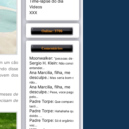
Time-lapse do dia
Videos
XXX
Online: 3706
Comentários
Moonwalker:
"pessoas de cer...
om um cão
Sergio H. Klein:
Não consigo
ndo disse
entender...
Ana Marcilia, filha, me
jovem dos
desculpe.:
Mas seria bom se
não...
Ana Marcilia, filha, me
desculpe.:
Pese, voce paga
 meses de
pelo...
ecisam de
Padre Torpe:
Que comparação
lasti...
Padre Torpe:
Hahahaha que
doido. ...
Padre Torpe:
Só é orgânico se
voc...