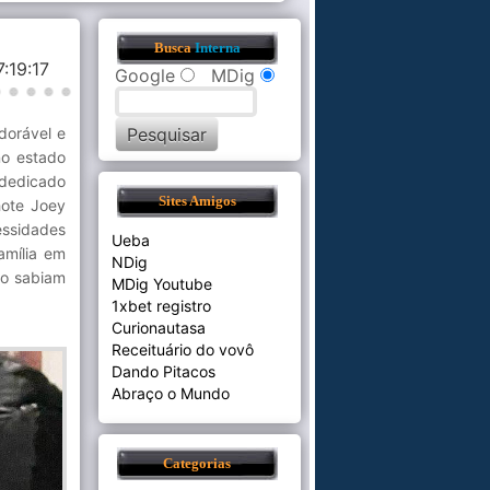
Busca
Interna
7:19:17
Google
MDig
dorável e
no estado
dedicado
Sites Amigos
hote Joey
ssidades
Ueba
amília em
NDig
ão sabiam
MDig Youtube
1xbet registro
Curionautasa
Receituário do vovô
Dando Pitacos
Abraço o Mundo
Categorias