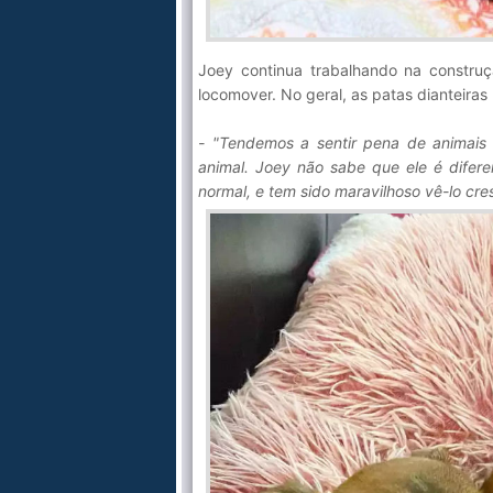
Joey continua trabalhando na construç
locomover. No geral, as patas dianteiras
- "Tendemos a sentir pena de animais 
animal. Joey não sabe que ele é difer
normal, e tem sido maravilhoso vê-lo cre