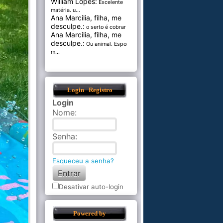
William Lopes:
Excelente
matéria. u...
Ana Marcilia, filha, me
desculpe.:
o serto é cobrar pel...
Ana Marcilia, filha, me
desculpe.:
Ou animal. Esponja
m...
Login
Registro
Login
Nome
:
Senha
:
Esqueceu a senha?
Desativar auto-login
Powered by