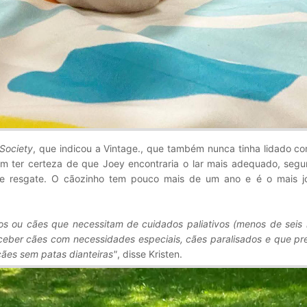
Society
, que indicou a Vintage., que também nunca tinha lidado c
am ter certeza de que Joey encontraria o lar mais adequado, segu
 de resgate. O cãozinho tem pouco mais de um ano e é o mais 
s ou cães que necessitam de cuidados paliativos (menos de seis
eber cães com necessidades especiais, cães paralisados e que pr
cães sem patas dianteiras"
, disse Kristen.