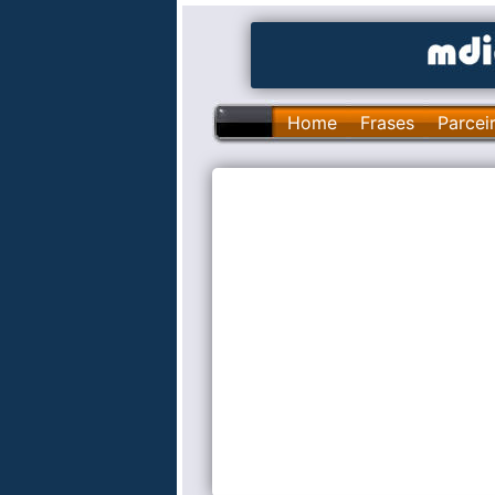
Home
Frases
Parcei