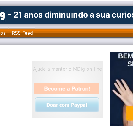
- 21 anos diminuindo a sua curi
ros
RSS Feed
Ajude a manter o MDig on-line
.