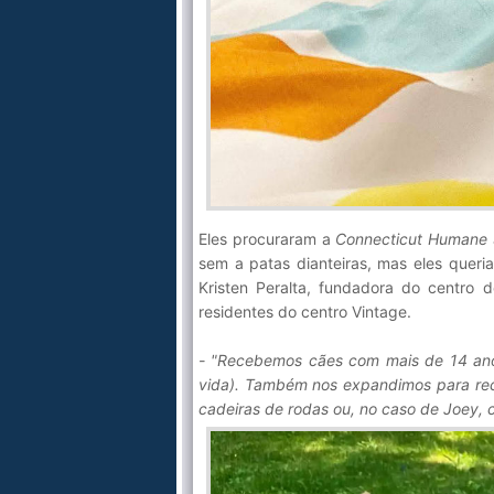
Eles procuraram a
Connecticut Humane 
sem a patas dianteiras, mas eles queri
Kristen Peralta, fundadora do centro
residentes do centro Vintage.
- "Recebemos cães com mais de 14 ano
vida). Também nos expandimos para rec
cadeiras de rodas ou, no caso de Joey, 