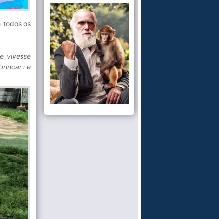
e todos os
e vivesse
brincam e