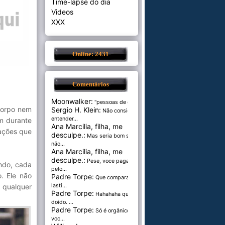
Time-lapse do dia
Videos
XXX
Online: 2431
Comentários
Moonwalker:
"pessoas de cer...
corpo nem
Sergio H. Klein:
Não consigo
entender...
m durante
Ana Marcilia, filha, me
uações que
desculpe.:
Mas seria bom se
não...
Ana Marcilia, filha, me
desculpe.:
Pese, voce paga
ndo, cada
pelo...
. Ele não
Padre Torpe:
Que comparação
 qualquer
lasti...
Padre Torpe:
Hahahaha que
doido. ...
Padre Torpe:
Só é orgânico se
voc...