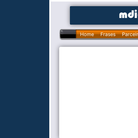
Home
Frases
Parcei