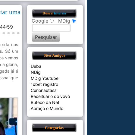
etar uma
Busca
Interna
Google
MDig
:44:59
rrida nos
es. Só um
Sites Amigos
dos vemos
 a glória,
Ueba
gada já é
NDig
ssoal que
MDig Youtube
1xbet registro
Curionautasa
Receituário do vovô
Buteco da Net
Abraço o Mundo
Categorias