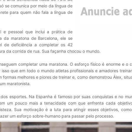
só se comunica por meio da língua de
rete para quem não fala a língua de
l e pessoal que inclui a prática de
a da maratona de Barcelona, ele se
el de deficiência a completar os 42
ura da corrida de rua. Sua façanha chocou o mundo.
conseguem completar uma maratona. O esforço físico é enorme e o 
isso que em todo o mundo atletas profissionais e amadores treina
m formas melhores e piores de treinar e, como demonstrou Álex, sit
 um maratonista.
dos esportes. Na Espanha é famoso por suas conquistas e no mu
em um pouco mais a tenacidade com que enfrenta cada objetivo
steza. Sua motivação é a luta para atingir esses objetivos, como
 fazer um esforço sobre-humano para passar pelo processo.