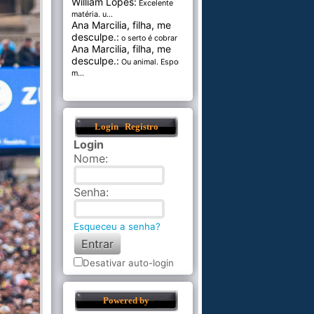
William Lopes:
Excelente
matéria. u...
Ana Marcilia, filha, me
desculpe.:
o serto é cobrar pel...
Ana Marcilia, filha, me
desculpe.:
Ou animal. Esponja
m...
Login
Registro
Login
Nome
:
Senha
:
Esqueceu a senha?
Desativar auto-login
Powered by