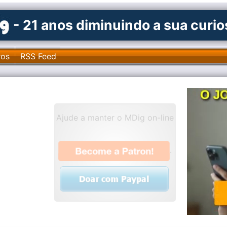
- 21 anos diminuindo a sua curi
ros
RSS Feed
Ajude a manter o MDig on-line
.