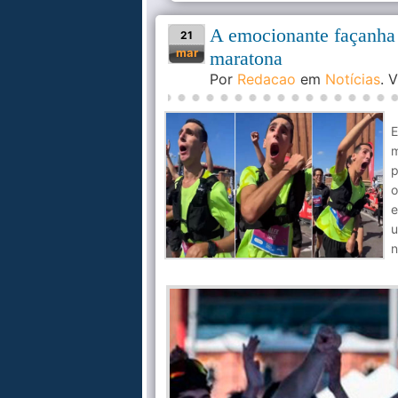
A emocionante façanha d
21
mar
maratona
Por
Redacao
em
Notícias
. 
E
m
p
o
e
u
n