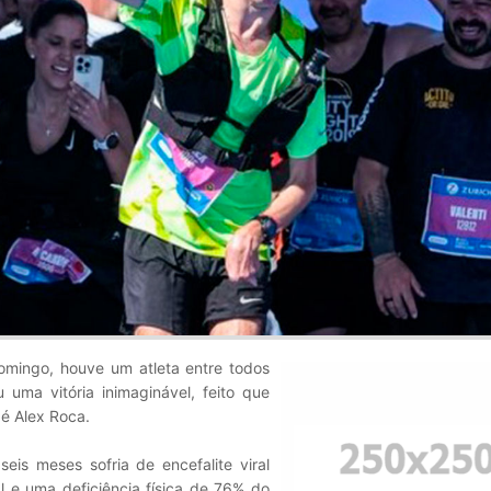
omingo, houve um atleta entre todos
uma vitória inimaginável, feito que
 é Alex Roca.
eis meses sofria de encefalite viral
l e uma deficiência física de 76% do