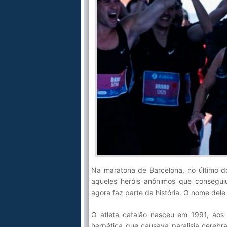
Na maratona de Barcelona, no último d
aqueles heróis anônimos que conseguiu 
agora faz parte da história. O nome dele
O atleta catalão nasceu em 1991, aos s
herpética que causava paralisia cerebra