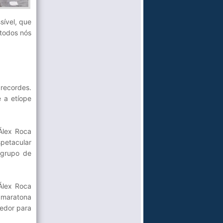
sível, que
 todos nós
recordes.
 a etíope
Álex Roca
petacular
 grupo de
Álex Roca
a maratona
edor para