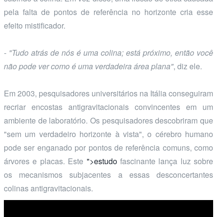
pela falta de pontos de referência no horizonte cria esse
efeito mistificador.
- "Tudo atrás de nós é uma colina; está próximo, então você
não pode ver como é uma verdadeira área plana"
, diz ele.
Em 2003, pesquisadores universitários na Itália conseguiram
recriar encostas antigravitacionais convincentes em um
ambiente de laboratório. Os pesquisadores descobriram que
"sem um verdadeiro horizonte à vista", o cérebro humano
pode ser enganado por pontos de referência comuns, como
árvores e placas. Este
">estudo
fascinante lança luz sobre
os mecanismos subjacentes a essas desconcertantes
colinas antigravitacionais.