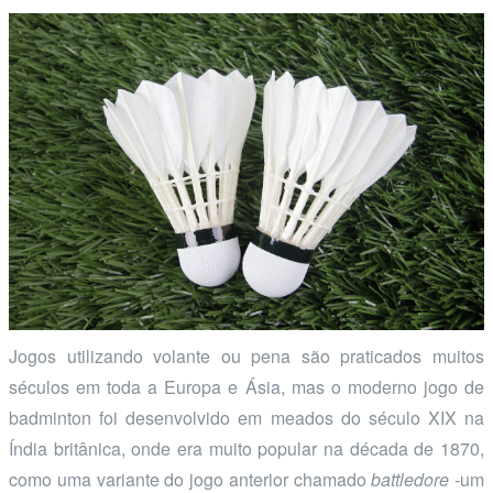
Jogos utilizando volante ou pena são praticados muitos
séculos em toda a Europa e Ásia, mas o moderno jogo de
badminton foi desenvolvido em meados do século XIX na
Índia britânica, onde era muito popular na década de 1870,
como uma variante do jogo anterior chamado
battledore
-um