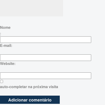
Nome
:
E-mail:
Website:
auto-completar na próxima visita