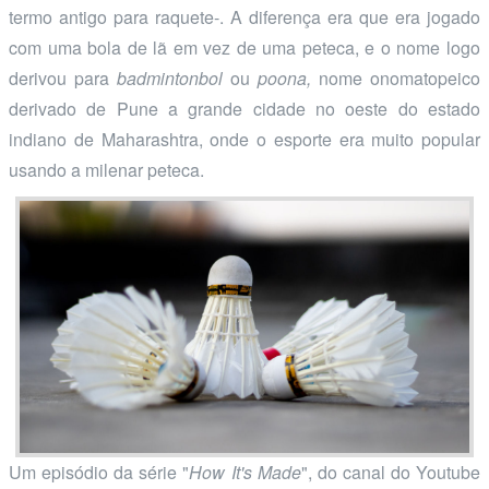
termo antigo para raquete-. A diferença era que era jogado
com uma bola de lã em vez de uma peteca, e o nome logo
derivou para
badmintonbol
ou
poona,
nome onomatopeico
derivado de Pune a grande cidade no oeste do estado
indiano de Maharashtra, onde o esporte era muito popular
usando a milenar peteca.
Um episódio da série "
How It's Made
", do canal do Youtube