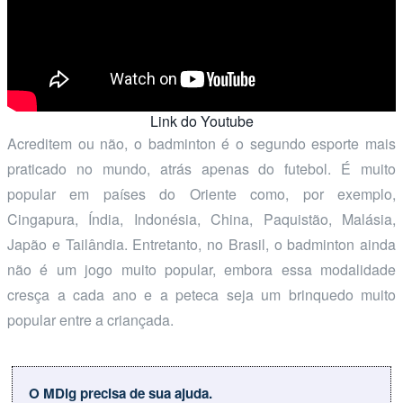
Link do Youtube
Acreditem ou não, o badminton é o segundo esporte mais
praticado no mundo, atrás apenas do futebol. É muito
popular em países do Oriente como, por exemplo,
Cingapura, Índia, Indonésia, China, Paquistão, Malásia,
Japão e Tailândia. Entretanto, no Brasil, o badminton ainda
não é um jogo muito popular, embora essa modalidade
cresça a cada ano e a peteca seja um brinquedo muito
popular entre a criançada.
O MDig precisa de sua ajuda.