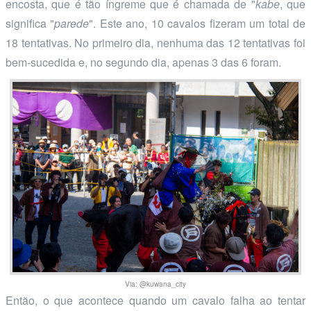
encosta, que é tão íngreme que é chamada de "
kabe
, que
significa "
parede
". Este ano, 10 cavalos fizeram um total de
18 tentativas. No primeiro dia, nenhuma das 12 tentativas foi
bem-sucedida e, no segundo dia, apenas 3 das 6 foram.
Via: @kuwana_city
Então, o que acontece quando um cavalo falha ao tentar