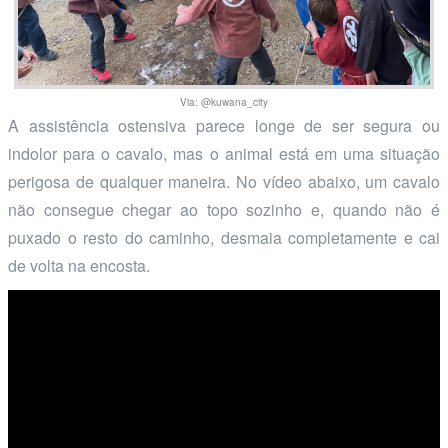
Via: @kuwana_city
A assistência ostensiva parece longe de ser segura ou
indolor para o cavalo, mas o animal está em uma situação
perigosa de qualquer maneira. No vídeo abaixo, um cavalo
não consegue chegar ao topo sozinho e, quando não é
puxado o resto do caminho, desmaia completamente e cai
de volta na encosta.