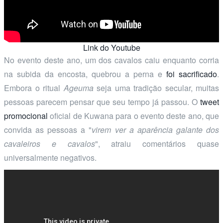
Link do Youtube
No evento deste ano, um dos cavalos caiu enquanto corria
na subida da encosta, quebrou a perna e
foi sacrificado
.
Embora o ritual
Ageuma
seja uma tradição secular, muitas
pessoas parecem pensar que seu tempo já passou. O
tweet
promocional
oficial de Kuwana para o evento deste ano, que
convida as pessoas a "
virem ver a aparência galante dos
cavaleiros e cavalos
", atraiu comentários quase
universalmente negativos.