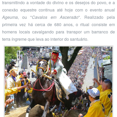
transmitindo a vontade do divino e os desejos do povo, e a
conexão equestre continua até hoje com o evento anual
Ageuma
, ou "
Cavalos em Ascensão
". Realizado pela
primeira vez há cerca de 680 anos, o ritual consiste em
homens locais cavalgando para transpor um barranco de
terra íngreme que leva ao interior do santuário.