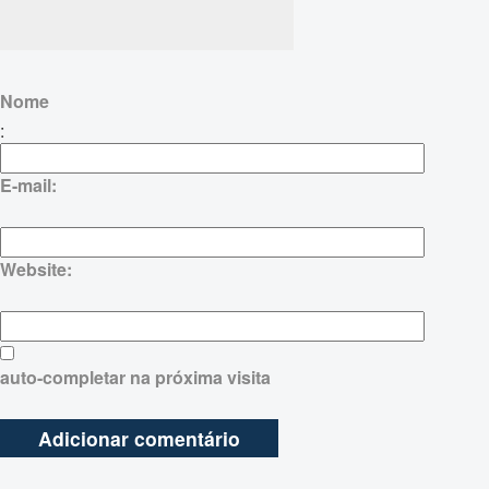
Nome
:
E-mail:
Website:
auto-completar na próxima visita