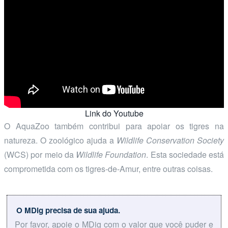
Link do Youtube
O AquaZoo também contribui para apoiar os tigres na
natureza. O zoológico ajuda a
Wildlife Conservation Society
(WCS) por meio da
Wildlife Foundation
. Esta sociedade está
comprometida com os tigres-de-Amur, entre outras coisas.
O MDig precisa de sua ajuda.
Por favor, apoie o MDig com o valor que você puder e