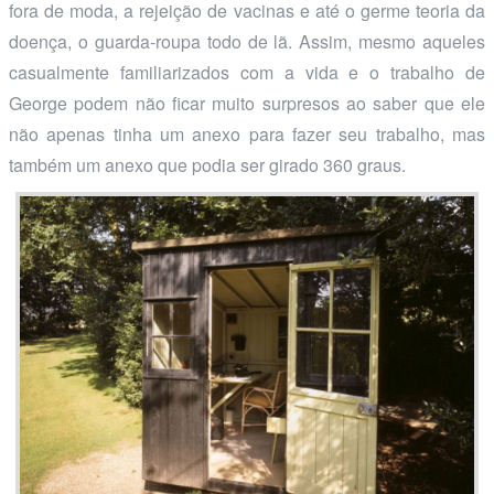
fora de moda, a rejeição de vacinas e até o germe teoria da
doença, o guarda-roupa todo de lã. Assim, mesmo aqueles
casualmente familiarizados com a vida e o trabalho de
George podem não ficar muito surpresos ao saber que ele
não apenas tinha um anexo para fazer seu trabalho, mas
também um anexo que podia ser girado 360 graus.