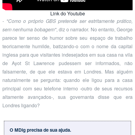
Link do Youtube
- "Como o próprio GBS pretende ser estritamente prático,
sem nenhuma bobagem"
, diz o narrador. No entanto, George
parece ter senso de humor sobre seu espaço de trabalho
teoricamente humilde, batizando-o com o nome da capital
inglesa para que visitantes indesejados em sua casa na vila
de Ayot St Lawrence pudessem ser informados, não
falsamente, de que ele estava em Londres. Mas alguém
naturalmente se pergunta: quando ele ligou para a casa
principal com seu telefone interno -outro de seus recursos
altamente avançados-, sua governanta disse que era
Londres ligando?
O MDig precisa de sua ajuda.