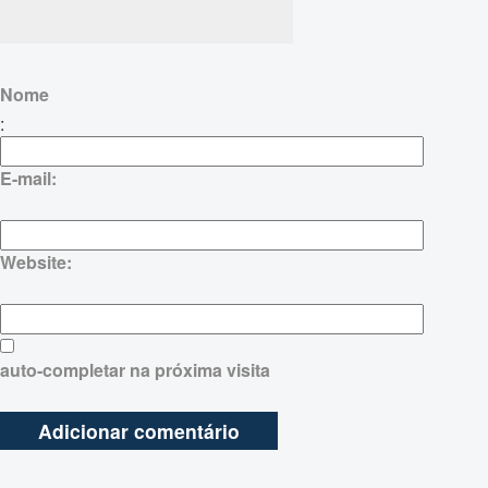
Nome
:
E-mail:
Website:
auto-completar na próxima visita