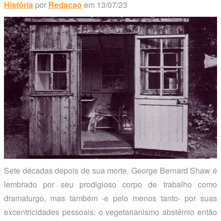
História
por
Redacao
em 13/07/23
Sete décadas depois de sua morte, George Bernard Shaw é
lembrado por seu prodigioso corpo de trabalho como
dramaturgo, mas também -e pelo menos tanto- por suas
excentricidades pessoais: o vegetarianismo abstêmio então