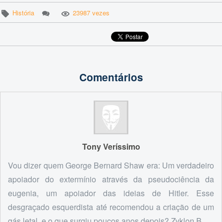
História
23987 vezes
Comentários
Tony Veríssimo
Vou dizer quem George Bernard Shaw era: Um verdadeiro
apoiador do extermínio através da pseudociência da
eugenia, um apoiador das ideias de Hitler. Esse
desgraçado esquerdista até recomendou a criação de um
gás letal, e o que surgiu poucos anos depois? Zyklon B.