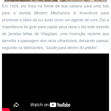
Em 1929, ele ficou na frente de sua cabana para uma foto
para a revista
Modern Mechanics & Inventions
para
promover a ideia da luz solar como um agente de cura. Daí a
importância de girar para captar seus raios o dia todo através
de janelas feitas de Vitaglass, uma invenção recente que
permitia a passagem dos raios ultravioleta, deixando passar,
segundo os fabricantes, "
saúde para dentro do prédio
".