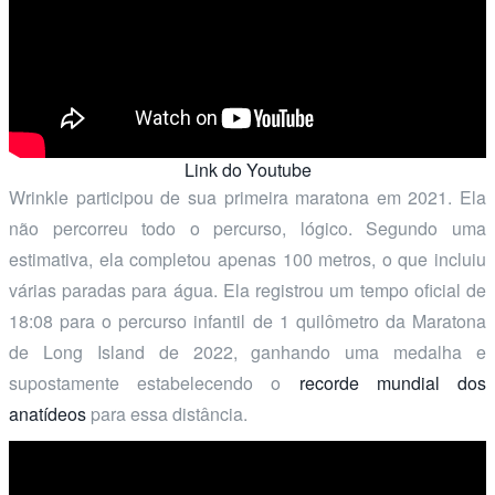
Link do Youtube
Wrinkle participou de sua primeira maratona em 2021. Ela
não percorreu todo o percurso, lógico. Segundo uma
estimativa, ela completou apenas 100 metros, o que incluiu
várias paradas para água. Ela registrou um tempo oficial de
18:08 para o percurso infantil de 1 quilômetro da Maratona
de Long Island de 2022, ganhando uma medalha e
supostamente estabelecendo o
recorde mundial dos
anatídeos
para essa distância.