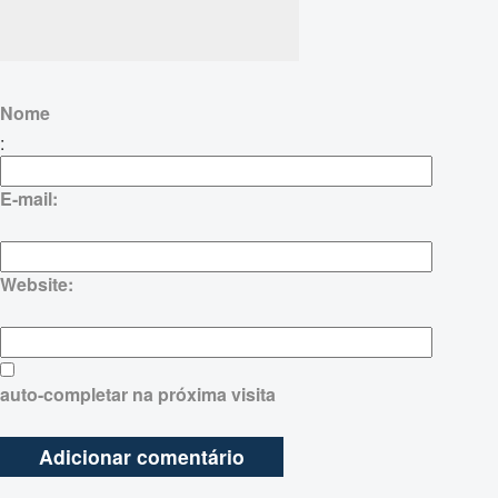
Nome
:
E-mail:
Website:
auto-completar na próxima visita