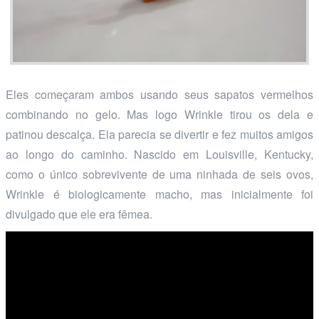
Eles começaram ambos usando seus sapatos vermelhos
combinando no gelo. Mas logo Wrinkle tirou os dela e
patinou descalça. Ela parecia se divertir e fez muitos amigos
ao longo do caminho. Nascido em Louisville, Kentucky,
como o único sobrevivente de uma ninhada de seis ovos,
Wrinkle é biologicamente macho, mas inicialmente foi
divulgado que ele era fêmea.