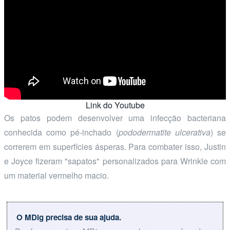
Link do Youtube
Os patos podem desenvolver uma infecção bacteriana
conhecida como pé-inchado (
pododermatite ulcerativa
) se
correrem em superfícies ásperas. Para combater isso, Justin
e Joyce fizeram "sapatos" personalizados para Wrinkle com
um material vermelho macio.
O MDig precisa de sua ajuda.