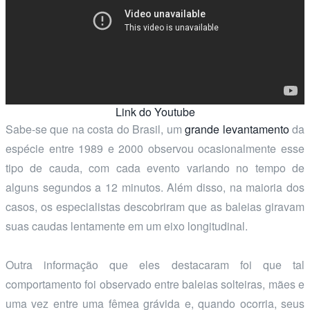
Link do Youtube
Sabe-se que na costa do Brasil, um
grande levantamento
da
espécie entre 1989 e 2000 observou ocasionalmente esse
tipo de cauda, com cada evento variando no tempo de
alguns segundos a 12 minutos. Além disso, na maioria dos
casos, os especialistas descobriram que as baleias giravam
suas caudas lentamente em um eixo longitudinal.
Outra informação que eles destacaram foi que tal
comportamento foi observado entre baleias solteiras, mães e
uma vez entre uma fêmea grávida e, quando ocorria, seus