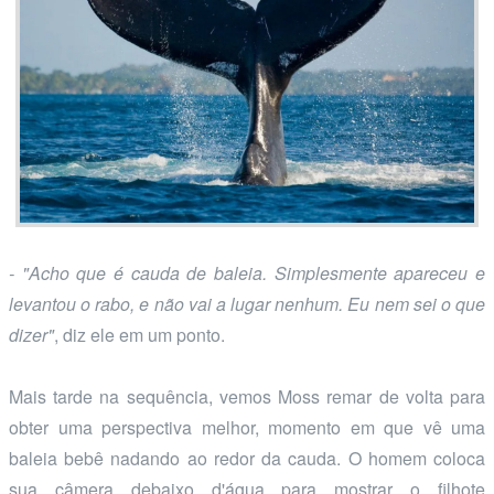
- "Acho que é cauda de baleia. Simplesmente apareceu e
levantou o rabo, e não vai a lugar nenhum. Eu nem sei o que
dizer"
, diz ele em um ponto.
Mais tarde na sequência, vemos Moss remar de volta para
obter uma perspectiva melhor, momento em que vê uma
baleia bebê nadando ao redor da cauda. O homem coloca
sua câmera debaixo d'água para mostrar o filhote