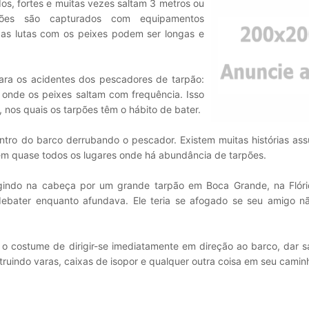
dos, fortes e muitas vezes saltam 3 metros ou
rpões são capturados com equipamentos
as lutas com os peixes podem ser longas e
para os acidentes dos pescadores de tarpão:
onde os peixes saltam com frequência. Isso
 nos quais os tarpões têm o hábito de bater.
tro do barco derrubando o pescador. Existem muitas histórias ass
m quase todos os lugares onde há abundância de tarpões.
gindo na cabeça por um grande tarpão em Boca Grande, na Flóri
ebater enquanto afundava. Ele teria se afogado se seu amigo nã
 costume de dirigir-se imediatamente em direção ao barco, dar sa
truindo varas, caixas de isopor e qualquer outra coisa em seu camin