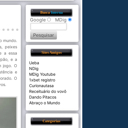
Busca
Interna
Google
MDig
 o mundo.
s, peixes
e a essa
Sites Amigos
rpão, e a
Ueba
m jogo. O
NDig
stência e
MDig Youtube
lorado. O
1xbet registro
vos.
Curionautasa
Receituário do vovô
Dando Pitacos
Abraço o Mundo
Categorias