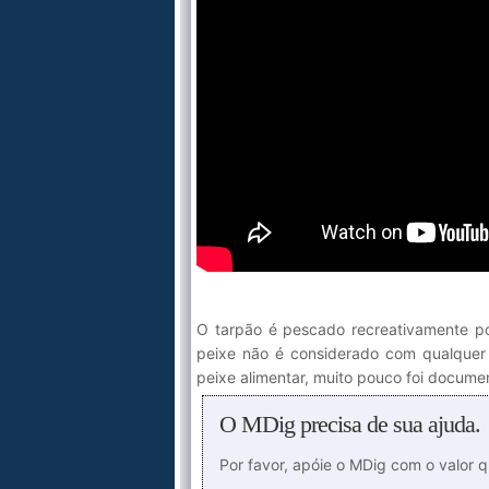
O tarpão é pescado recreativamente po
peixe não é considerado com qualquer 
peixe alimentar, muito pouco foi docume
O MDig precisa de sua ajuda.
Por favor, apóie o MDig com o valor 