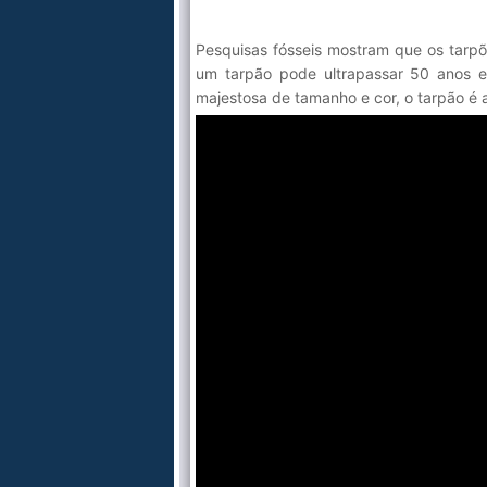
Pesquisas fósseis mostram que os tarpõ
um tarpão pode ultrapassar 50 anos e
majestosa de tamanho e cor, o tarpão é 