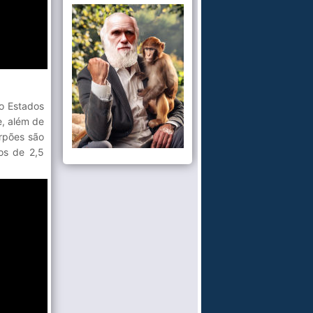
do Estados
e, além de
arpões são
os de 2,5