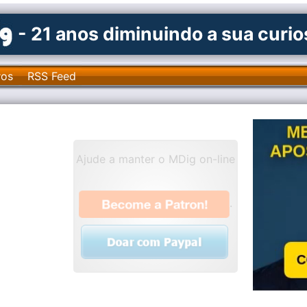
- 21 anos diminuindo a sua curi
ros
RSS Feed
Ajude a manter o MDig on-line
.