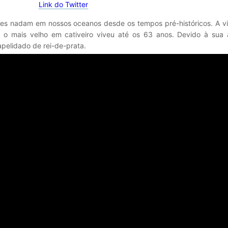
Link do Twitter
es nadam em nossos oceanos desde os tempos pré-históricos. A vid
 o mais velho em cativeiro viveu até os 63 anos. Devido à sua 
apelidado de rei-de-prata.