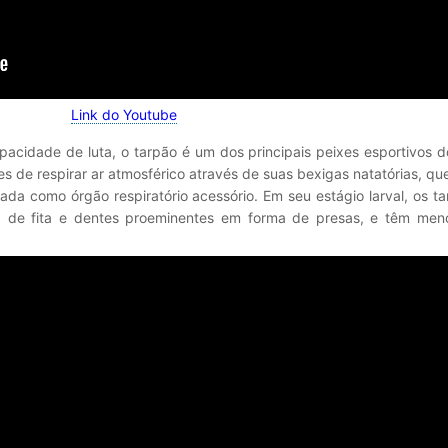
Link do Youtube
apacidade de luta, o tarpão é um dos principais peixes esportivos 
s de respirar ar atmosférico através de suas bexigas natatórias, qu
lizada como órgão respiratório acessório. Em seu estágio larval, os t
 de fita e dentes proeminentes em forma de presas, e têm men