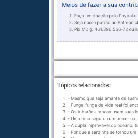
Meios de fazer a sua contrib
Faça um doação pelo Paypal cli
Seja nosso patrão no Patreon cl
Pix MDig: 461.396.566-72 ou 
Tópicos relacionados:
- Mesmo que seja amante de sush
- Funga-funga da vida real foi en
- Os tubarões-raposa usam suas l
- Uma orca segurou um peixe-lua
- A dupla improvável do oceano: t
- Por que a sardinha se tornou um 