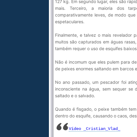
127 kg. Em segundo lugar, eles são rápi
mais. Terceiro, a maioria dos ta
comparativamente leves, de modo que 
espetaculares.
Finalmente, e talvez o mais revelador 
muitos são capturados em águas rasas, 
também requer o uso de esquifes baixos,
Não é incomum que eles pulem para den
de peixes enormes saltando em barcos e
No ano passado, um pescador foi atin
inconsciente na água, sem sequer se d
saltado e o salvado.
Quando é fisgado, o peixe também tem o
dentro do esquife, causando o caos, des
Vídeo _Cristian_Vlad_