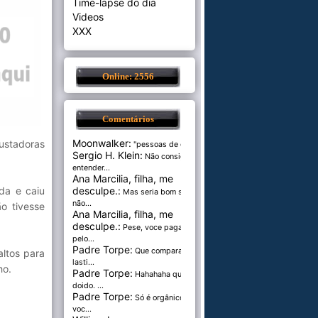
Time-lapse do dia
Videos
XXX
Online: 2556
Comentários
Moonwalker:
ustadoras
"pessoas de cer...
Sergio H. Klein:
Não consigo
entender...
Ana Marcilia, filha, me
da e caiu
desculpe.:
Mas seria bom se
não...
o tivesse
Ana Marcilia, filha, me
desculpe.:
Pese, voce paga
pelo...
Padre Torpe:
Que comparação
ltos para
lasti...
ho.
Padre Torpe:
Hahahaha que
doido. ...
Padre Torpe:
Só é orgânico se
voc...