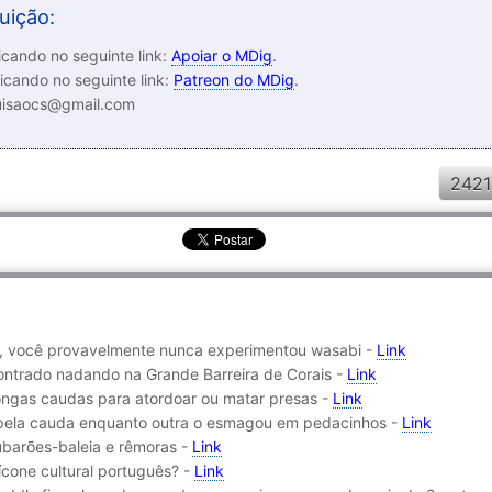
uição:
cando no seguinte link:
Apoiar o MDig
.
icando no seguinte link:
Patreon do MDig
.
luisaocs@gmail.com
2421
i, você provavelmente nunca experimentou wasabi -
Link
contrado nadando na Grande Barreira de Corais -
Link
ongas caudas para atordoar ou matar presas -
Link
 pela cauda enquanto outra o esmagou em pedacinhos -
Link
ubarões-baleia e rêmoras -
Link
ícone cultural português? -
Link