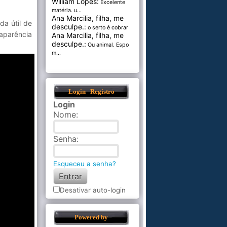
William Lopes:
Excelente
matéria. u...
Ana Marcilia, filha, me
a útil de
desculpe.:
o serto é cobrar pel...
aparência
Ana Marcilia, filha, me
desculpe.:
Ou animal. Esponja
m...
Login
Registro
Login
Nome
:
Senha
:
Esqueceu a senha?
Desativar auto-login
Powered by