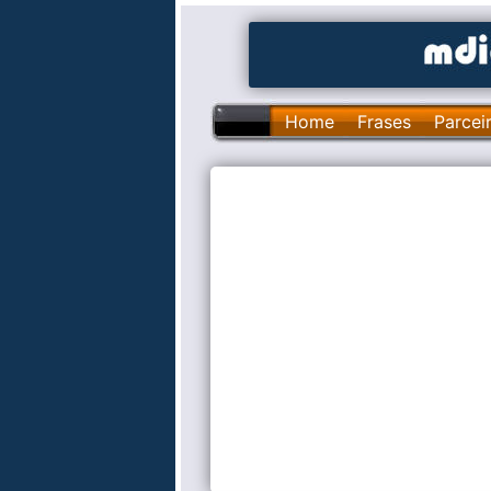
Home
Frases
Parcei