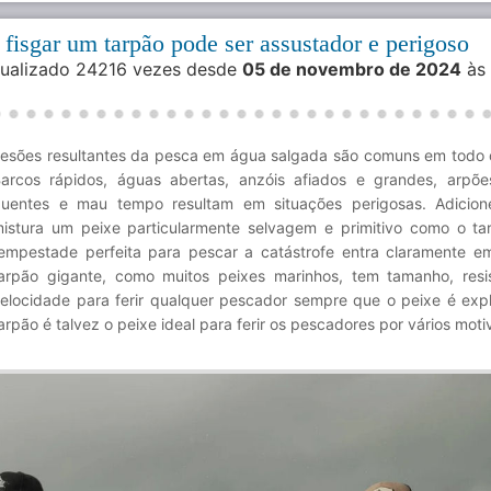
 fisgar um tarpão pode ser assustador e perigoso
isualizado 24216 vezes desde
05 de novembro de 2024
às
esões resultantes da pesca em água salgada são comuns em todo
arcos rápidos, águas abertas, anzóis afiados e grandes, arpõe
uentes e mau tempo resultam em situações perigosas. Adicion
istura um peixe particularmente selvagem e primitivo como o ta
empestade perfeita para pescar a catástrofe entra claramente e
arpão gigante, como muitos peixes marinhos, tem tamanho, resi
elocidade para ferir qualquer pescador sempre que o peixe é exp
arpão é talvez o peixe ideal para ferir os pescadores por vários moti