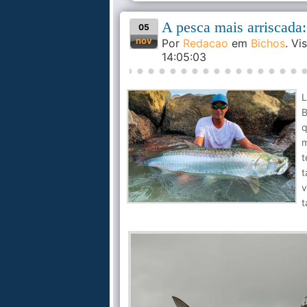
A pesca mais arriscada:
05
nov
Por
Redacao
em
Bichos
. V
14:05:03
L
B
q
m
t
t
v
t