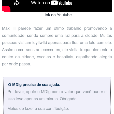
Link do Youtube
Max III parece fazer um ótimo trabalho promovendo a
comunidade, sendo sempre uma luz para a cidade. Muitas
pessoas visitam Idyllwild apenas para tirar uma foto com ele.
Assim como seus antecessores, ele visita frequentemente o
centro da cidade, escolas e hospitais, espalhando alegria
por onde passa.
O MDig precisa de sua ajuda.
Por favor, apoie o MDig com o valor que você puder e
isso leva apenas um minuto. Obrigado!
Meios de fazer a sua contribuição: