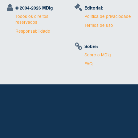
© 2004-
2026 MDig
Editorial:
Todos os direitos
Política de privaciodade
reservados
Termos de uso
Responsabilidade
Sobre:
Sobre o MDig
FAQ