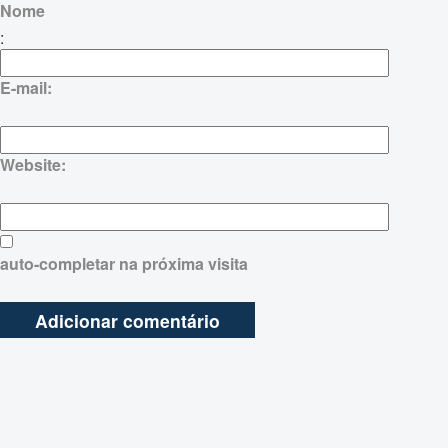
Nome
:
E-mail:
Website:
auto-completar na próxima visita