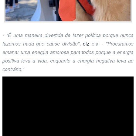
- "É uma maneira divertida de fazer política porque nunca
fazemos nada que cause divisão"
,
diz
ela.
- "Procuramos
emanar uma energia amorosa para todos porque a energia
positiva leva à vida, enquanto a energia negativa leva ao
contrário."