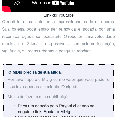
Link do Youtube
O robô tem uma autonomia impressionantes de oito horas.
Sua bateria pode então ser removida e trocada por uma
recém-carregada, se necessário. O robô tem uma velocidade
máxima de 12 km/h e os possíveis usos incluem inspeção,
vigilância, entregas urbanas e pesquisa robótica.
O MDig precisa de sua ajuda.
Por favor, apoie o MDig com o valor que você puder e
isso leva apenas um minuto. Obrigado!
Meios de fazer a sua contribuição:
Faça um doação pelo Paypal clicando no
seguinte link:
Apoiar o MDig
.