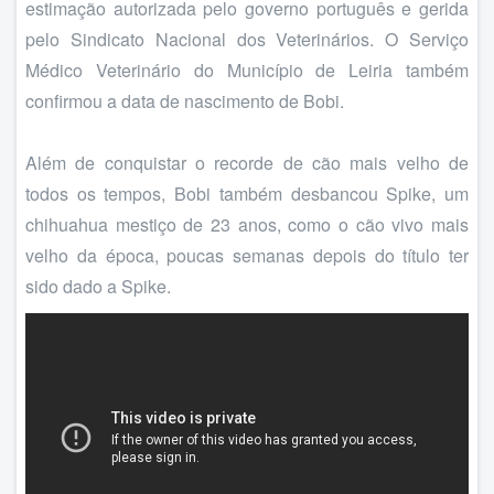
estimação autorizada pelo governo português e gerida
pelo Sindicato Nacional dos Veterinários. O Serviço
Médico Veterinário do Município de Leiria também
confirmou a data de nascimento de Bobi.
Além de conquistar o recorde de cão mais velho de
todos os tempos, Bobi também desbancou Spike, um
chihuahua mestiço de 23 anos, como o cão vivo mais
velho da época, poucas semanas depois do título ter
sido dado a Spike.