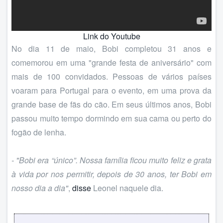
Link do Youtube
No dia 11 de maio, Bobi completou 31 anos e
comemorou em uma "grande festa de aniversário" com
mais de 100 convidados. Pessoas de vários países
voaram para Portugal para o evento, em uma prova da
grande base de fãs do cão. Em seus últimos anos, Bobi
passou muito tempo dormindo em sua cama ou perto do
fogão de lenha.
- "Bobi era “único”. Nossa família ficou muito feliz e grata
à vida por nos permitir, depois de 30 anos, ter Bobi em
nosso dia a dia"
,
disse
Leonel naquele dia.