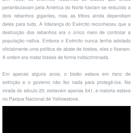
perambulavam pela América do Norte haviam se reduzido a
dois rebanhos gigantes, mas as tribos ainda dependiam
deles para tudo. A liderança do Exército reconheceu que a
destruição dos rebanhos era o único meio de controlar a
população nativa. Embora o Exército nunca tenha adotado
oficialmente uma política de abate de bisões, eles o fizeram.
A ordem era matar bisões de forma indiscriminada.
Em apenas alguns anos, o bisão estava em risco de
extinção e o governo não fez nada para protegê-los. Na
virada do século 20, restavam apenas 541, a maioria estava
no Parque Nacional de Yellowstone.