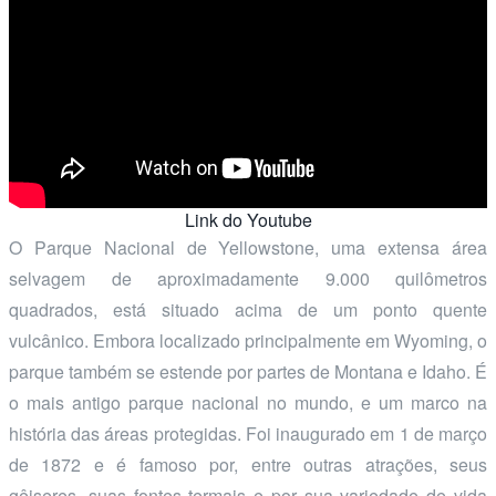
Link do Youtube
O Parque Nacional de Yellowstone, uma extensa área
selvagem de aproximadamente 9.000 quilômetros
quadrados, está situado acima de um ponto quente
vulcânico. Embora localizado principalmente em Wyoming, o
parque também se estende por partes de Montana e Idaho. É
o mais antigo parque nacional no mundo, e um marco na
história das áreas protegidas. Foi inaugurado em 1 de março
de 1872 e é famoso por, entre outras atrações, seus
gêiseres, suas fontes termais e por sua variedade de vida