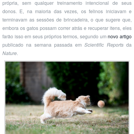
própria, sem qualquer treinamento intencional de seus
donos. E, na maioria das vezes, os felinos iniciavam e
terminavam as sessões de brincadeira, o que sugere que,
embora os gatos possam correr atrás e recuperar itens, eles
farão isso em seus próprios termos, segundo um
novo artigo
publicado na semana passada em
Scientific Reports
da
Nature
.