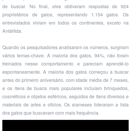
de buscar. No final, eles obtiveram respostas de 924
proprietários de gatos, representando 1.154 gatos. Os
entrevistados viviam em todos os continentes, exceto na
Antártida.
Quando os pesquisadores analisaram os números, surgiram
vários temas-chave. A maioria dos gatos, 94%, não foram
treinados nesse comportamento e pareciam aprendê-lo
espontaneamente. A maioria dos gatos começou a buscar
antes do primeiro aniversário, com idade média de 7 meses,
e os itens de busca mais populares incluíam brinquedos,
cosméticos e objetos esféricos, seguidos de itens diversos e
materiais de artes e ofícios. Os siameses lideraram a lista
dos gatos que buscavam com mais frequência.