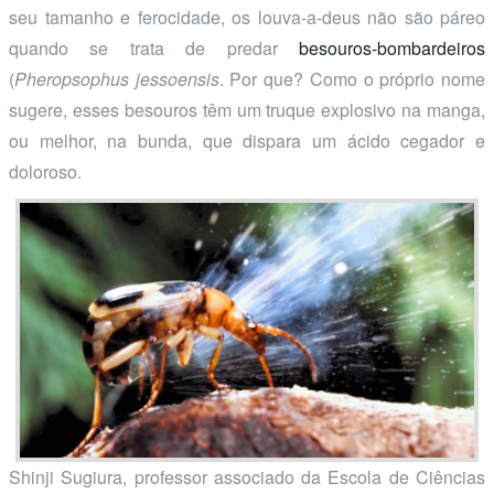
seu tamanho e ferocidade, os louva-a-deus não são páreo
quando se trata de predar
besouros-bombardeiros
(
Pheropsophus jessoensis
. Por que? Como o próprio nome
sugere, esses besouros têm um truque explosivo na manga,
ou melhor, na bunda, que dispara um ácido cegador e
doloroso.
Shinji Sugiura, professor associado da Escola de Ciências