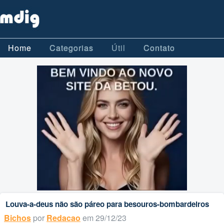
Home
Categorias
Útil
Contato
Louva-a-deus não são páreo para besouros-bombardeiros
Bichos
por
Redacao
em 29/12/23