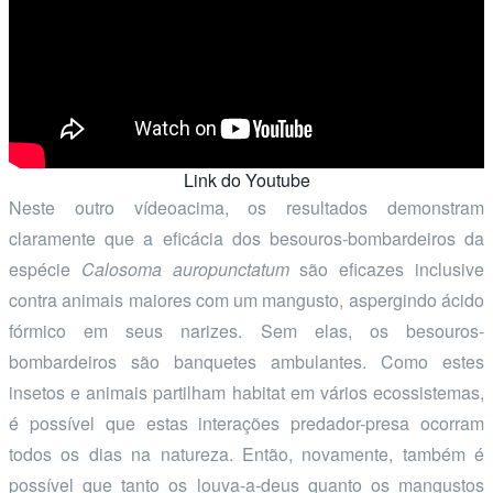
Link do Youtube
Neste outro vídeoacima, os resultados demonstram
claramente que a eficácia dos besouros-bombardeiros da
espécie
Calosoma auropunctatum
são eficazes inclusive
contra animais maiores com um mangusto, aspergindo ácido
fórmico em seus narizes. Sem elas, os besouros-
bombardeiros são banquetes ambulantes. Como estes
insetos e animais partilham habitat em vários ecossistemas,
é possível que estas interações predador-presa ocorram
todos os dias na natureza. Então, novamente, também é
possível que tanto os louva-a-deus quanto os mangustos