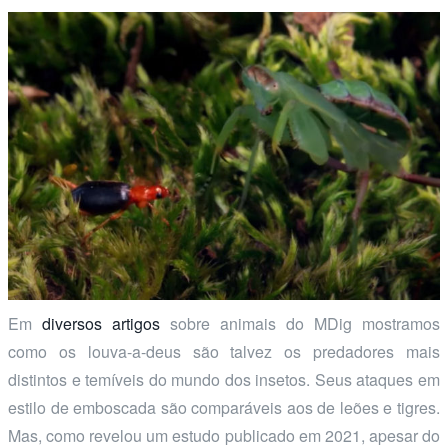
Em
diversos artigos
sobre animais do MDig mostramos
como os louva-a-deus são talvez os predadores mais
distintos e temíveis do mundo dos insetos. Seus ataques em
estilo de emboscada são comparáveis aos de leões e tigres.
Mas, como revelou um estudo publicado em 2021, apesar do