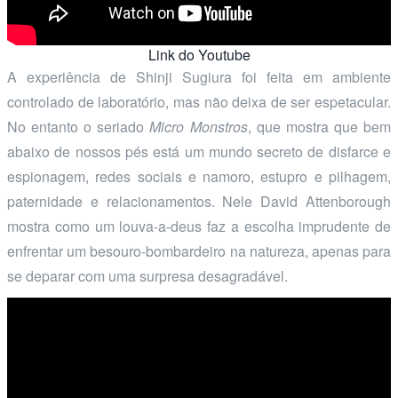
Link do Youtube
A experiência de Shinji Sugiura foi feita em ambiente
controlado de laboratório, mas não deixa de ser espetacular.
No entanto o seriado
Micro Monstros
, que mostra que bem
abaixo de nossos pés está um mundo secreto de disfarce e
espionagem, redes sociais e namoro, estupro e pilhagem,
paternidade e relacionamentos. Nele David Attenborough
mostra como um louva-a-deus faz a escolha imprudente de
enfrentar um besouro-bombardeiro na natureza, apenas para
se deparar com uma surpresa desagradável.