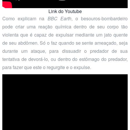
Link do Youtube
Como explicam na
BBC Earth
, o besouros-bombardeiro
pode criar uma reação química dentro de seu corpo tão
violenta que é capaz de expulsar mediante um jato quente
de seu abdômen. Só o faz quando se sente ameaçado, seja
durante um ataque, para dissuadir o predador de sua
tentativa de devorá-lo, ou dentro do estômago do predador,
para fazer que este o regurgite e o expulse.