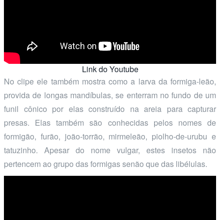
Link do Youtube
No clipe ele também mostra como a larva da formiga-leão,
provida de longas mandíbulas, se enterram no fundo de um
funil cônico por elas construído na areia para capturar
presas. Elas também são conhecidas pelos nomes de
formigão, furão, joão-torrão, mirmeleão, piolho-de-urubu e
tatuzinho. Apesar do nome vulgar, estes insetos não
pertencem ao grupo das formigas senão que das libélulas.