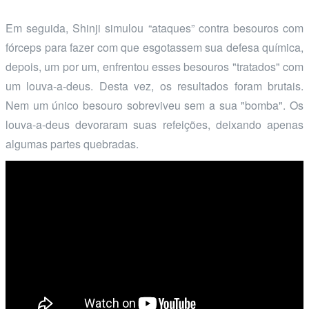
Em seguida, Shinji simulou “ataques” contra besouros com
fórceps para fazer com que esgotassem sua defesa química,
depois, um por um, enfrentou esses besouros "tratados" com
um louva-a-deus. Desta vez, os resultados foram brutais.
Nem um único besouro sobreviveu sem a sua "bomba". Os
louva-a-deus devoraram suas refeições, deixando apenas
algumas partes quebradas.