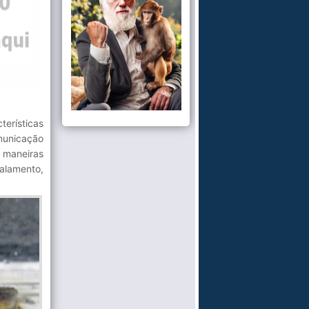
erísticas
municação
 maneiras
salamento,