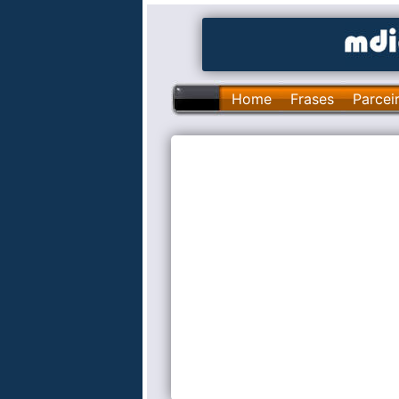
Home
Frases
Parcei