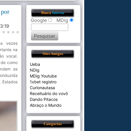
 por
Busca
Interna
Google
MDig
33:19
às vezes
rtante na
Sites Amigos
ão vocal.
l de como
Ueba
trolam as
NDig
onduzida
MDig Youtube
, Estados
1xbet registro
Curionautasa
Receituário do vovô
Dando Pitacos
Abraço o Mundo
Categorias