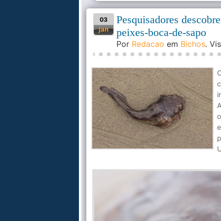
Pesquisadores descobre
03
jan
peixes-boca-de-sapo
Por
Redacao
em
Bichos
. V
c
i
A
o
e
p
U