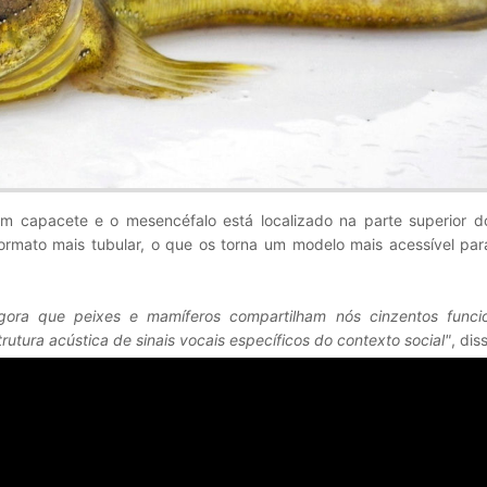
 capacete e o mesencéfalo está localizado na parte superior do
ormato mais tubular, o que os torna um modelo mais acessível par
ora que peixes e mamíferos compartilham nós cinzentos funci
utura acústica de sinais vocais específicos do contexto social"
, dis