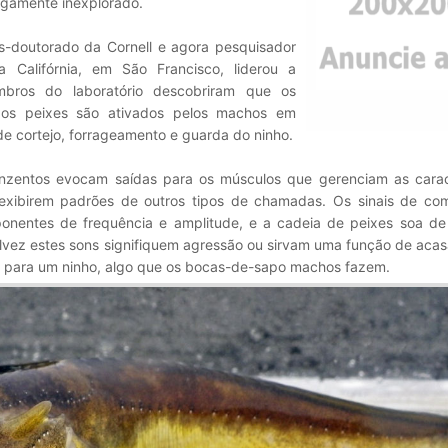
rgamente inexplorado.
s-doutorado da Cornell e agora pesquisador
 Califórnia, em São Francisco, liderou a
mbros do laboratório descobriram que os
dos peixes são ativados pelos machos em
e cortejo, forrageamento e guarda do ninho.
nzentos evocam saídas para os músculos que gerenciam as caract
exibirem padrões de outros tipos de chamadas. Os sinais de co
nentes de frequência e amplitude, e a cadeia de peixes soa de
alvez estes sons signifiquem agressão ou sirvam uma função de aca
a para um ninho, algo que os bocas-de-sapo machos fazem.