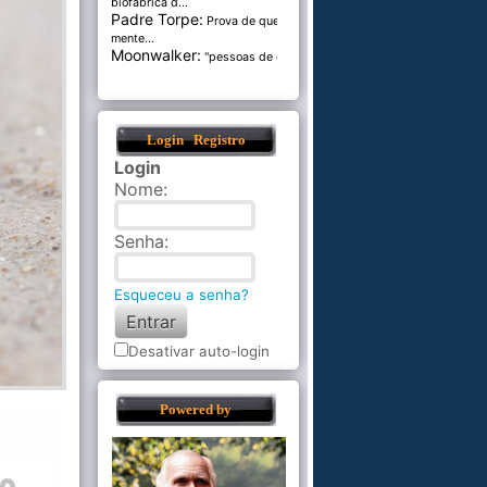
biofábrica d...
Padre Torpe:
Prova de que a
mente...
Moonwalker:
"pessoas de cer...
Login
Registro
Login
Nome
:
Senha
:
Esqueceu a senha?
Desativar auto-login
Powered by