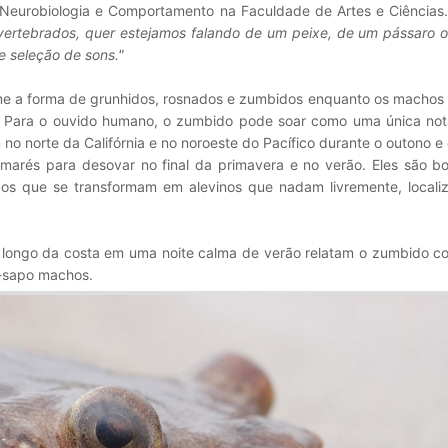
e Neurobiologia e Comportamento na Faculdade de Artes e Ciências
s vertebrados, quer estejamos falando de um peixe, de um pássaro
e seleção de sons."
e a forma de grunhidos, rosnados e zumbidos enquanto os machos
s. Para o ouvido humano, o zumbido pode soar como uma única no
o norte da Califórnia e no noroeste do Pacífico durante o outono e 
 marés para desovar no final da primavera e no verão. Eles são b
os que se transformam em alevinos que nadam livremente, locali
 longo da costa em uma noite calma de verão relatam o zumbido co
-sapo machos.