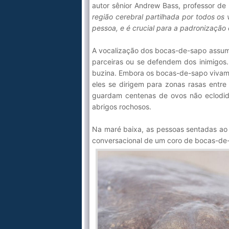
autor sênior Andrew Bass, professor d
região cerebral partilhada por todos o
pessoa, e é crucial para a padronização 
A vocalização dos bocas-de-sapo assum
parceiras ou se defendem dos inimigo
buzina. Embora os bocas-de-sapo vivam n
eles se dirigem para zonas rasas entre
guardam centenas de ovos não eclodid
abrigos rochosos.
Na maré baixa, as pessoas sentadas ao
conversacional de um coro de bocas-de