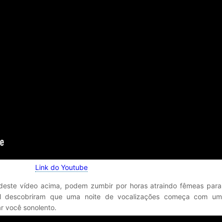
Link do Youtube
este vídeo acima, podem zumbir por horas atraindo fêmeas para 
ll descobriram que uma noite de vocalizações começa com um
r você sonolento.