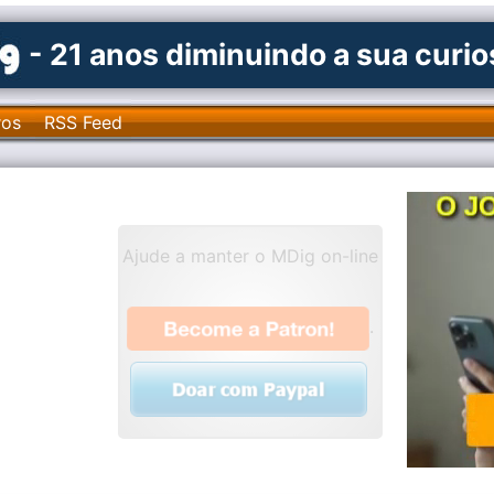
- 21 anos diminuindo a sua curi
ros
RSS Feed
Ajude a manter o MDig on-line
.