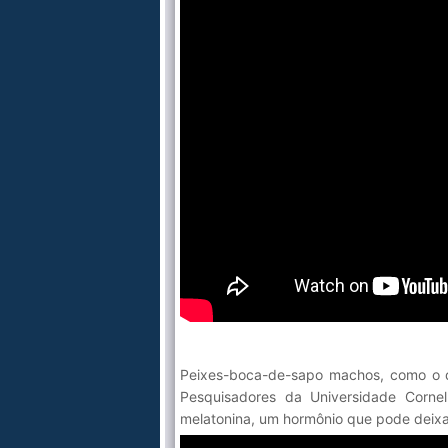
Peixes-boca-de-sapo machos, como o d
Pesquisadores da Universidade Corne
melatonina, um hormônio que pode deixa