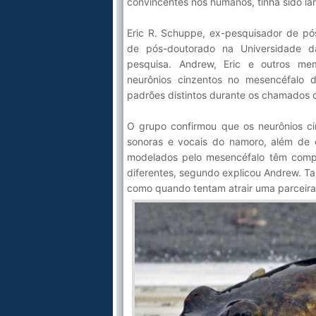
convincentes nos humanos, tinha sido la
Eric R. Schuppe, ex-pesquisador de pó
de pós-doutorado na Universidade da
pesquisa. Andrew, Eric e outros me
neurônios cinzentos no mesencéfalo 
padrões distintos durante os chamados d
O grupo confirmou que os neurônios ci
sonoras e vocais do namoro, além de 
modelados pelo mesencéfalo têm compo
diferentes, segundo explicou Andrew. T
como quando tentam atrair uma parceir