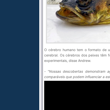
O cérebro humano tem o formato de um
cerebral. Os cérebros dos peixes têm f
experimentais, disse Andrew.
- "Nossas descobertas demonstram ag
comparáveis que podem influenciar a estr