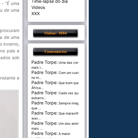
Time-lapse do dia
.
- "É uma
Videos
 ou de uma
XXX
 procuram
Online: 3094
ta de uma
o inverno,
ons pais e
Comentários
zados sob
Padre Torpe:
Uma das cores
mais l...
Padre Torpe:
Com um custo de
nstante e
no m...
Padre Torpe:
Que bom que a
África...
Padre Torpe:
Cada vez que
esbarro...
Padre Torpe:
Sempre imaginei
que ...
Padre Torpe:
Que maravilha de
wav...
Padre Torpe:
Um dos animais
mais ...
Padre Torpe:
A maior