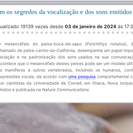
m os segredos da vocalização e dos sons emitidos
isualizado 19139 vezes desde
03 de janeiro de 2024
às 17:
O mesencéfalo do peixe-boca-de-sapo (
Porichthys notatus
), 
hamado de peixe-cantor-da-Califórnia, desempenha um papel impo
niciação e na padronização dos sons usados na sua comunicaç
contece que o mesencéfalo destes peixes pode ser um modelo úti
s mamíferos e outros vertebrados, incluindo os humanos, con
xpressões vocais, de acordo com
uma pesquisa
comportamental c
or cientistas da Universidade de Cornell, em Ithaca, Nova Iorque
nidos e publicada na
Nature Communications
.