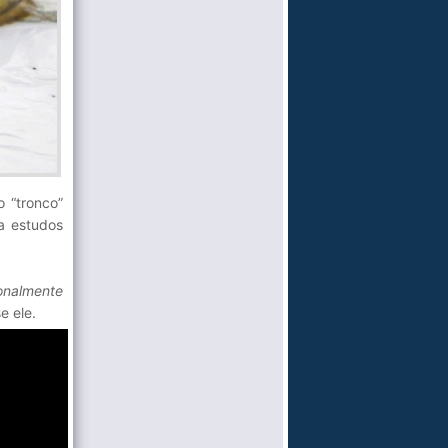
 “tronco”
a estudos
onalmente
se ele.