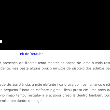
Link do Youtube
 presença de filhotes tenta manter os poços de lama o mais raso
cidente, mas basta alguns pouco minutos de pisoteio dos adultos p
dade de assistência, a mãe elefante fica brava com os humanos e n
a pequena filhota de elefante-pigmeu ficou presa em uma poça d
eno irmão tentou resgatá-la e acabou preso lá dentro também. Du
rminaram dentro do poço.