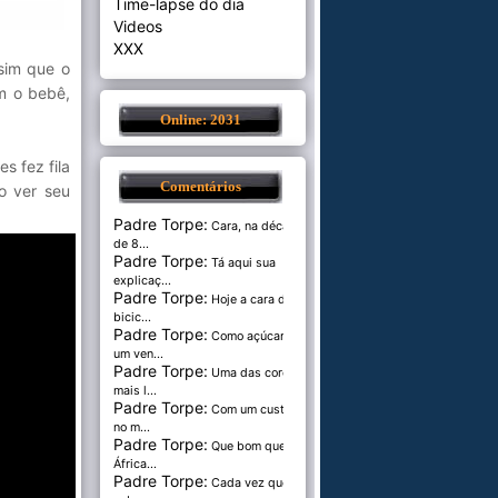
Time-lapse do dia
Videos
XXX
sim que o
am o bebê,
Online: 2031
s fez fila
Comentários
o ver seu
Padre Torpe:
Cara, na década
de 8...
Padre Torpe:
Tá aqui sua
explicaç...
Padre Torpe:
Hoje a cara de
bicic...
Padre Torpe:
Como açúcar é
um ven...
Padre Torpe:
Uma das cores
mais l...
Padre Torpe:
Com um custo de
no m...
Padre Torpe:
Que bom que a
África...
Padre Torpe:
Cada vez que