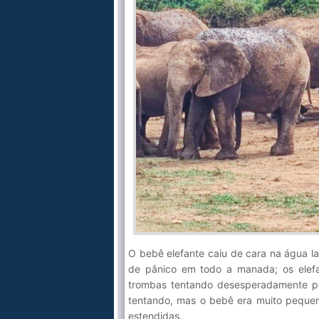
O bebê elefante caiu de cara na água 
de pânico em todo a manada; os elefa
trombas tentando desesperadamente pu
tentando, mas o bebê era muito pequen
estendidas.