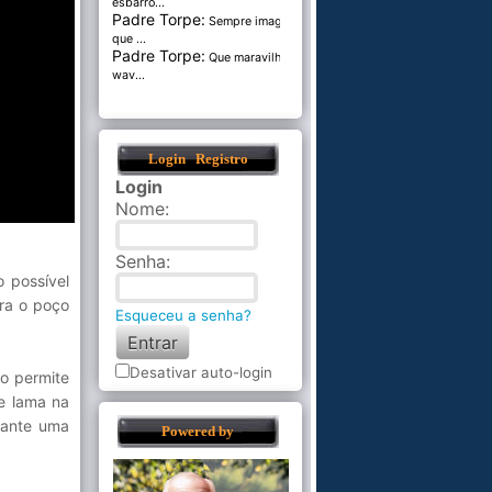
esbarro...
Padre Torpe:
Sempre imaginei
que ...
Padre Torpe:
Que maravilha de
wav...
Login
Registro
Login
Nome
:
Senha
:
 possível
ara o poço
Esqueceu a senha?
Desativar auto-login
ão permite
e lama na
rante uma
Powered by