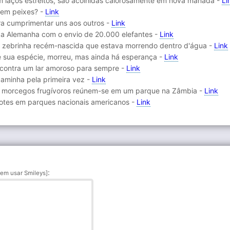
am laços estreitos, são acolhidas calorosamente em nova manada -
Li
mem peixes? -
Link
ra cumprimentar uns aos outros -
Link
a Alemanha com o envio de 20.000 elefantes -
Link
a zebrinha recém-nascida que estava morrendo dentro d'água -
Link
de sua espécie, morreu, mas ainda há esperança -
Link
ncontra um lar amoroso para sempre -
Link
 caminha pela primeira vez -
Link
de morcegos frugívoros reúnem-se em um parque na Zâmbia -
Link
hotes em parques nacionais americanos -
Link
:
em usar Smileys]