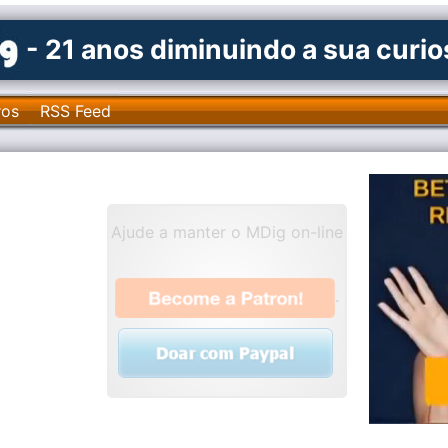
- 21 anos diminuindo a sua curi
ros
RSS Feed
Ajude a manter o MDig on-line
.