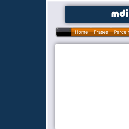
Home
Frases
Parcei