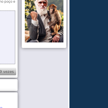
 no poço e
9 vezes