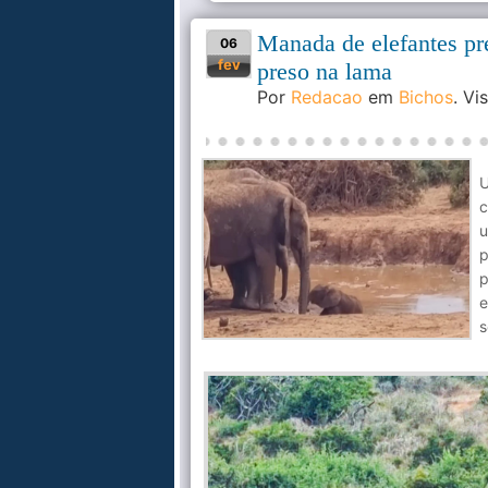
Manada de elefantes pr
06
fev
preso na lama
Por
Redacao
em
Bichos
. V
U
u
p
p
e
s