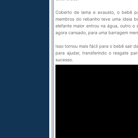
Coberto de lama e exausto, o bebê pa
membros do rebanho teve uma ideia br
elefante maior entrou na água, outro o
agora cansado, para uma barragem men
Isso tornou mais fácil para o bebê sair d
para ajudar, transferindo o resgate p
sucesso.