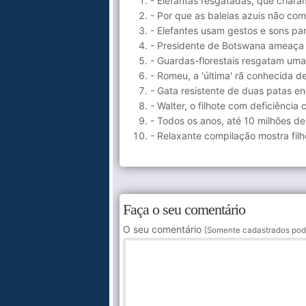
- Elefantas resgatadas, que criar
- Por que as baleias azuis não co
- Elefantes usam gestos e sons pa
- Presidente de Botswana ameaça 
- Guardas-florestais resgatam um
- Romeu, a 'última' rã conhecida 
- Gata resistente de duas patas e
- Walter, o filhote com deficiência
- Todos os anos, até 10 milhões 
- Relaxante compilação mostra fil
Faça o seu comentário
O seu comentário
[Somente cadastrados pod