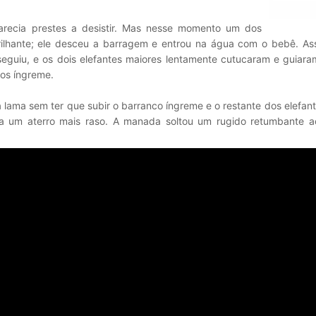
recia prestes a desistir. Mas nesse momento um dos
ilhante; ele desceu a barragem e entrou na água com o bebê. As
 seguiu, e os dois elefantes maiores lentamente cutucaram e guiar
os íngreme.
a lama sem ter que subir o barranco íngreme e o restante dos elefante
ara um aterro mais raso. A manada soltou um rugido retumbante a