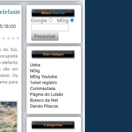
elefante
Busca
Interna
Google
MDig
5:18:00
a do Sul,
Sites Amigos
eocupada
 elefante
Ueba
s são um
NDig
olver. Os
MDig Youtube
lama para
1xbet registro
Curionautasa
Página do Luisão
Buteco da Net
Dando Pitacos
Categorias