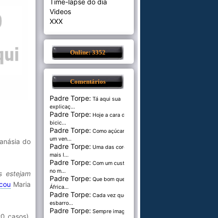
Time-lapse do dia
Videos
XXX
Online: 3352
Comentários
Padre Torpe:
Tá aqui sua
explicaç...
Padre Torpe:
Hoje a cara de
bicic...
Padre Torpe:
Como açúcar é
um ven...
anásia do
Padre Torpe:
Uma das cores
mais l...
Padre Torpe:
Com um custo de
no m...
s estejam
Padre Torpe:
Que bom que a
icou
Maria
África...
Padre Torpe:
Cada vez que
esbarro...
Padre Torpe:
Sempre imaginei
0 casos),