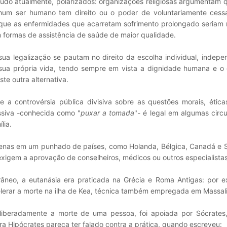
udo atualmente, polarizados: organizações religiosas argumentam 
hum ser humano tem direito ou o poder de voluntariamente cessa
que as enfermidades que acarretam sofrimento prolongado seriam 
 formas de assistência de saúde de maior qualidade.
sua legalização se pautam no direito da escolha individual, indep
à sua própria vida, tendo sempre em vista a dignidade humana e o 
te outra alternativa.
e a controvérsia pública divisiva sobre as questões morais, ética
ssiva -conhecida como "
puxar a tomada
"- é legal em algumas circ
lia.
 apenas em um punhado de países, como Holanda, Bélgica, Canadá e 
 exigem a aprovação de conselheiros, médicos ou outros especialistas
neo, a eutanásia era praticada na Grécia e Roma Antigas: por e
erar a morte na ilha de Kea, técnica também empregada em Massali
eliberadamente a morte de uma pessoa, foi apoiada por Sócrates,
a Hipócrates pareça ter falado contra a prática, quando escreveu: