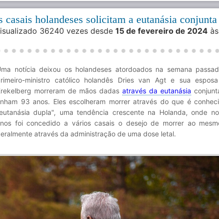
 casais holandeses solicitam a eutanásia conjunta
Visualizado 36240 vezes desde
15 de fevereiro de 2024
às
ma notícia deixou os holandeses atordoados na semana passad
rimeiro-ministro católico holandês Dries van Agt e sua espos
rekelberg morreram de mãos dadas
através da eutanásia
conjunt
inham 93 anos. Eles escolheram morrer através do que é conhe
eutanásia dupla", uma tendência crescente na Holanda, onde no
nos foi concedido a vários casais o desejo de morrer ao mes
eralmente através da administração de uma dose letal.