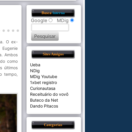
Busca
Interna
Google
MDig
a. O ex-
a Eugenie
a. Ambos
Sites Amigos
cido como
Ueba
s últimos
NDig
mo tempo,
MDig Youtube
1xbet registro
Curionautasa
Receituário do vovô
Buteco da Net
Dando Pitacos
Categorias