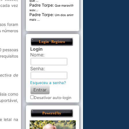
que ...
Padre Torpe:
 cada vez
Que maravilha de
wav...
Padre Torpe:
Um dos animais
mais ...
sos foram
s números
Login
Registro
Login
00 pessoas
Nome
:
requisitos
Senha
:
ectiva de
Esqueceu a senha?
násia como
Desativar auto-login
uportável,
Powered by
 letal na