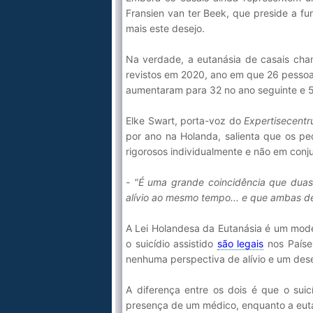
Fransien van ter Beek, que preside a 
mais este desejo.
Na verdade, a eutanásia de casais cha
revistos em 2020, ano em que 26 pesso
aumentaram para 32 no ano seguinte e 
Elke Swart, porta-voz do
Expertisecentr
por ano na Holanda, salienta que os pe
rigorosos individualmente e não em conj
- "É uma grande coincidência que dua
alívio ao mesmo tempo... e que ambas de
A Lei Holandesa da Eutanásia é um mode
o suicídio assistido
são legais
nos Países
nenhuma perspectiva de alívio e um des
A diferença entre os dois é que o sui
presença de um médico, enquanto a euta