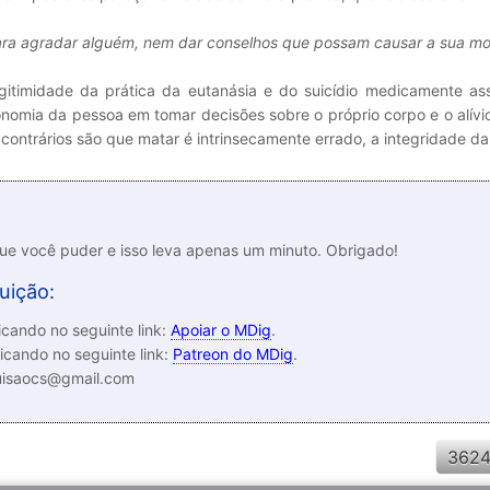
ara agradar alguém, nem dar conselhos que possam causar a sua mo
gitimidade da prática da eutanásia e do suicídio medicamente ass
onomia da pessoa em tomar decisões sobre o próprio corpo e o alívi
contrários são que matar é intrinsecamente errado, a integridade da
que você puder e isso leva apenas um minuto. Obrigado!
uição:
cando no seguinte link:
Apoiar o MDig
.
icando no seguinte link:
Patreon do MDig
.
luisaocs@gmail.com
3624