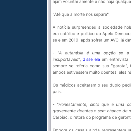
ajam voluntariamente e não haja qualquer
"Até que a morte nos separe".
A notícia surpreendeu a sociedade hol
era católico e político do Apelo Democr
se e em 2019, após sofrer um AVC, já da
- "A eutanásia é uma opção se a 
insuportáveis"
,
disse ele
em entrevista.
sempre se referia como sua "garota",
ambos estivessem muito doentes, eles n
Os médicos aceitaram o seu duplo pedi
país.
- "Honestamente, sinto que é uma co
gravemente doentes e sem chance de mel
Carpiac, diretora do programa de geronto
Embora os casais ainda representem u