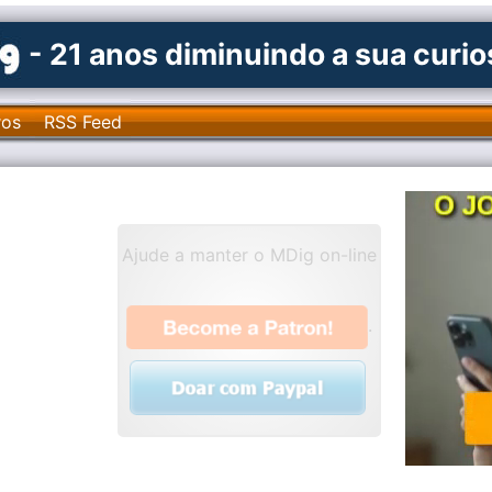
- 21 anos diminuindo a sua curi
ros
RSS Feed
Ajude a manter o MDig on-line
.