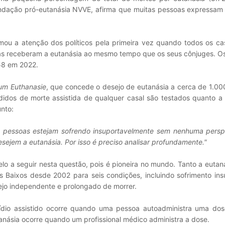
fundação pró-eutanásia NVVE, afirma que muitas pessoas expressam
mou a atenção dos políticos pela primeira vez quando todos os ca
as receberam a eutanásia ao mesmo tempo que os seus cônjuges. O
58 em 2022.
um Euthanasie
, que concede o desejo de eutanásia a cerca de 1.0
didos de morte assistida de qualquer casal são testados quanto a 
unto:
s pessoas estejam sofrendo insuportavelmente sem nenhuma persp
sejem a eutanásia. Por isso é preciso analisar profundamente."
lo a seguir nesta questão, pois é pioneira no mundo. Tanto a euta
 Baixos desde 2002 para seis condições, incluindo sofrimento ins
ejo independente e prolongado de morrer.
cídio assistido ocorre quando uma pessoa autoadministra uma dose
násia ocorre quando um profissional médico administra a dose.