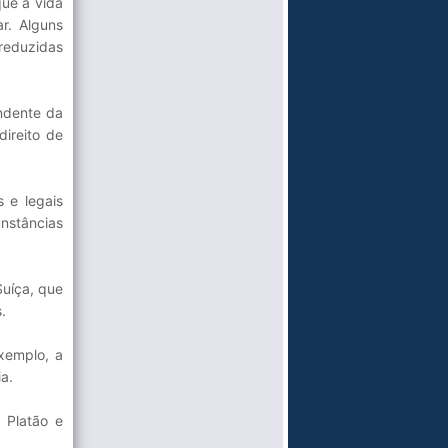
que a vida
r. Alguns
reduzidas
endente da
direito de
s e legais
unstâncias
Suíça, que
.
xemplo, a
a.
 Platão e