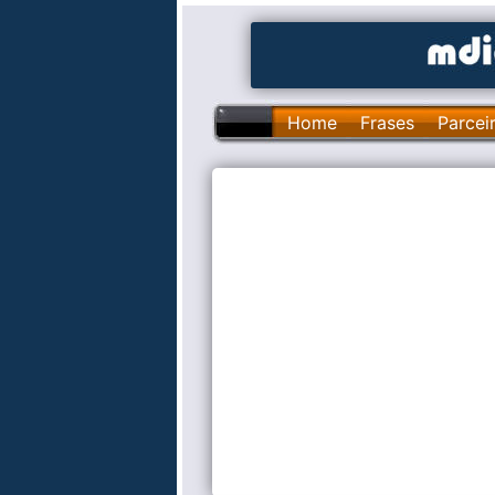
Home
Frases
Parcei