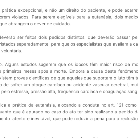
rática excepcional, e não um direito do paciente, e pode acarret
 forem violados. Para serem elegíveis para a eutanásia, dois méd
os que abrangem o dever de cuidado.
deverão ser feitos dois pedidos distintos, que deverão passar p
vistados separadamente, para que os especialistas que avaliam a c
voluntária.
. Alguns estudos sugerem que os idosos têm maior risco de mo
s primeiros meses após a morte. Embora a causa deste fenômeno
xistem provas científicas de que aqueles que suportam o luto têm 
o de sofrer um ataque cardíaco ou acidente vascular cerebral, mu
 pelo estresse, pressão alta, frequência cardíaca e coagulação sang
ifica a prática da eutanásia, alocando a conduta no art. 121 como
nuante que é apurado no caso do ato ter sido realizado a pedido d
ento latente e inevitável, que pode reduzir a pena para a reclusã