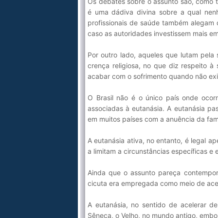
Os debates sobre o assunto são, como t
é uma dádiva divina sobre a qual nen
profissionais de saúde também alegam 
caso as autoridades investissem mais em
Por outro lado, aqueles que lutam pela 
crença religiosa, no que diz respeito 
acabar com o sofrimento quando não exis
O Brasil não é o único país onde ocorr
associadas à eutanásia. A eutanásia pa
em muitos países com a anuência da famí
A eutanásia ativa, no entanto, é legal
a limitam a circunstâncias específicas e
Ainda que o assunto pareça contemporâ
cicuta era empregada como meio de acel
A eutanásia, no sentido de acelerar d
Sêneca, o Velho, no mundo antigo, embor