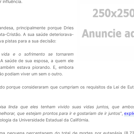
 influência.
andesa, principalmente porque Dries
ata-Cristão. A sua saúde deteriorava-
va pistas para a sua decisão:
vida e o sofrimento se tornarem
 A saúde de sua esposa, a quem ele
 também estava piorando. E, embora
ão podiam viver um sem o outro.
do porque consideraram que cumpriam os requisitos da Lei de Eut
isa linda que eles tenham vivido suas vidas juntos, que ambo
horar, que estejam prontos para ir e gostariam de ir juntos"
,
expl
logia da Universidade Estadual da Califórnia.
ma pequena percentagem do total de mortes por eutanásia (8.72