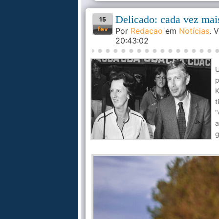
Delicado: cada vez mais
15
fev
Por
Redacao
em
Notícias
. 
20:43:02
U
p
K
t
"
a
g