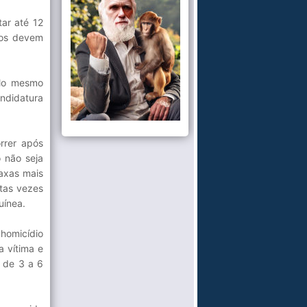
ar até 12
icos devem
elo mesmo
andidatura
rrer após
 não seja
taxas mais
itas vezes
uínea.
 homicídio
a vítima e
o de 3 a 6