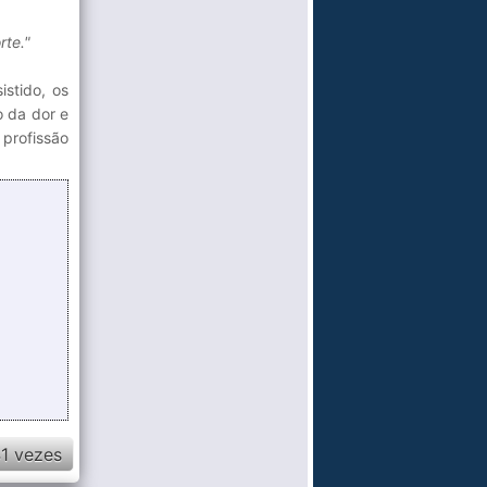
rte."
istido, os
o da dor e
 profissão
1 vezes