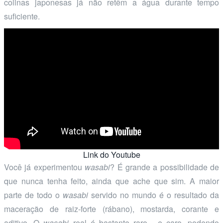
colinas japonesas já não retêm a água durante tempo
suficiente.
Link do Youtube
Você já experimentou
wasabi
? É grande a possibilidade de
que nunca tenha feito, ainda que ache que sim. A maior
parte de todo o
wasabi
servido no mundo é o resultado da
maceração de raiz-forte (rábano), mostarda, corante e
aditivo. O
wasabi
real é bastante raro... e caro, podendo