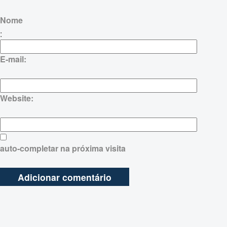
Nome
:
E-mail:
Website:
auto-completar na próxima visita