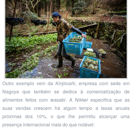
Outro exemplo vem da
Kinjirushi
, empresa com sede em
Nagoya que também se dedica à comercialização de
alimentos feitos com
wasabi
. A
Nikkei
especifica que as
suas vendas crescem há algum tempo a taxas anuais
próximas dos 10%, o que lhe permitiu alcançar uma
presença internacional mais do que notável: