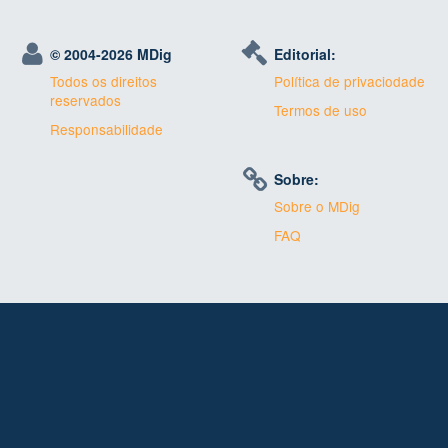
© 2004-
2026 MDig
Editorial:
Todos os direitos
Política de privaciodade
reservados
Termos de uso
Responsabilidade
Sobre:
Sobre o MDig
FAQ