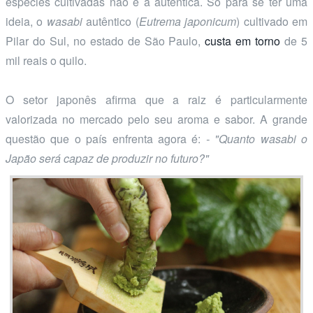
espécies cultivadas não é a autêntica. Só para se ter uma
ideia, o
wasabi
autêntico (
Eutrema japonicum
) cultivado em
Pilar do Sul, no estado de São Paulo,
custa em torno
de 5
mil reais o quilo.
O setor japonês afirma que a raiz é particularmente
valorizada no mercado pelo seu aroma e sabor. A grande
questão que o país enfrenta agora é:
- "Quanto
wasabi
o
Japão será capaz de produzir no futuro?"