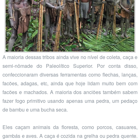
A maioria dessas tribos ainda vive no nível de coleta, caça e
semi-nômade do Paleolítico Superior. Por conta disso,
confeccionaram diversas ferramentas como flechas, lanças,
facões, adagas, etc, ainda que hoje lidam muito bem com
facões e machados. A maioria dos anciões também sabem
fazer fogo primitivo usando apenas uma pedra, um pedaço
de bambu e uma bucha seca.
Eles caçam animais da floresta, como porcos, casuares,
gambás e aves. A caça é cozida na grelha ou pedra quente.