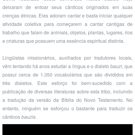
deixaram de entoar seus cânticos originados em suas
crenças étnicas. Eles adoram cantar e basta iniciar qualquer
atividade coletiva para começarem a cantar cantigas de
trabalho que falam de animais, objetos, plantas, lugares, rios
e criaturas que possuem uma essência espiritual distinta.
Lingüistas missionários, auxiliados por tradutores locais,
vêm tentando há anos estudar a língua e o dialeto
bauzi
, que
possui cerca de 1.350 vocabulários que são divididos em
três dialetos. Este esforço foi bem-sucedido com a
publicação de diversas literaturas sobre esta tribo, incluindo
a tradução da versão da Bíblia do Novo Testamento. No
entanto, ninguém se esforçou o bastante para traduzir os
cânticos
bauzis
.