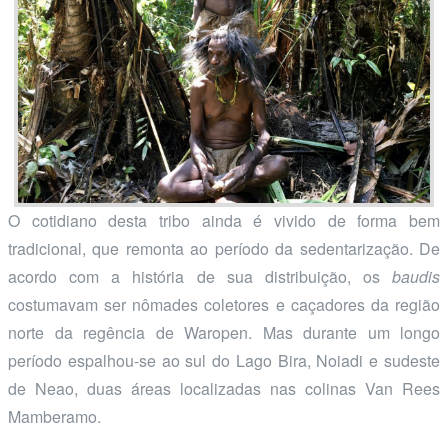
O cotidiano desta tribo ainda é vivido de forma bem
tradicional, que remonta ao período da sedentarização. De
acordo com a história de sua distribuição, os
baudis
costumavam ser nômades coletores e caçadores da região
norte da regência de Waropen. Mas durante um longo
período espalhou-se ao sul do Lago Bira, Noiadi e sudeste
de Neao, duas áreas localizadas nas colinas Van Rees
Mamberamo.