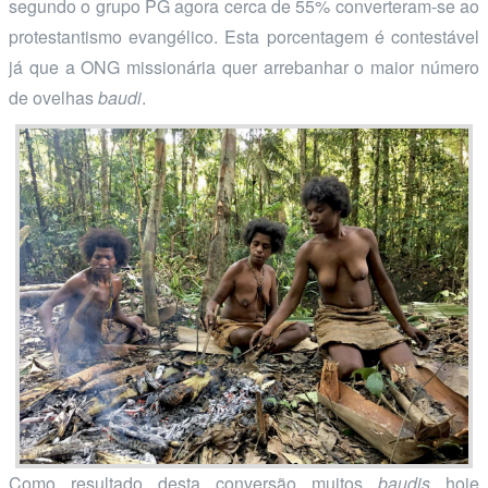
segundo o grupo PG agora cerca de 55% converteram-se ao
protestantismo evangélico. Esta porcentagem é contestável
já que a ONG missionária quer arrebanhar o maior número
de ovelhas
baudi
.
Como resultado desta conversão muitos
baudis
hoje