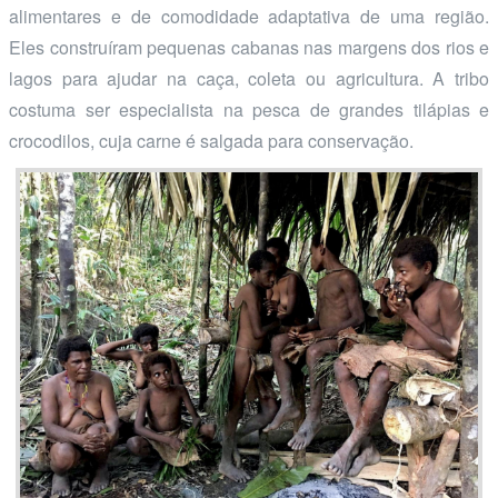
alimentares e de comodidade adaptativa de uma região.
Eles construíram pequenas cabanas nas margens dos rios e
lagos para ajudar na caça, coleta ou agricultura. A tribo
costuma ser especialista na pesca de grandes tilápias e
crocodilos, cuja carne é salgada para conservação.