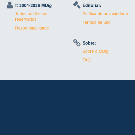
© 2004-
2026 MDig
Editorial:
Todos os direitos
Política de privaciodade
reservados
Termos de uso
Responsabilidade
Sobre:
Sobre o MDig
FAQ