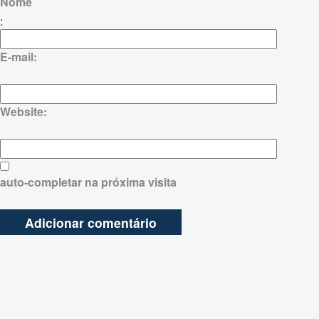
Nome
:
E-mail:
Website:
auto-completar na próxima visita