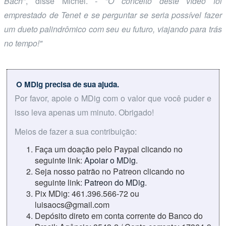
Bach"
, disse Michel.
- "O conceito deste vídeo foi
emprestado de Tenet e se perguntar se seria possível fazer
um dueto palindrômico com seu eu futuro, viajando para trás
no tempo!"
O MDig precisa de sua ajuda.
Por favor, apoie o MDig com o valor que você puder e
isso leva apenas um minuto. Obrigado!
Meios de fazer a sua contribuição:
Faça um doação pelo Paypal clicando no
seguinte link:
Apoiar o MDig
.
Seja nosso patrão no Patreon clicando no
seguinte link:
Patreon do MDig
.
Pix MDig: 461.396.566-72 ou
luisaocs@gmail.com
Depósito direto em conta corrente do Banco do