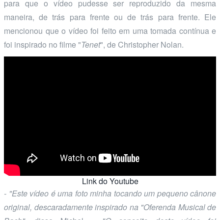
para que o vídeo pudesse ser reproduzido da mesma
maneira, de trás para frente ou de trás para frente. Ele
mencionou que o vídeo foi feito em uma tomada contínua e
foi inspirado no filme "
Tenet
", de Christopher Nolan.
Link do Youtube
- "Este vídeo é uma foto minha tocando um pequeno cânone
original, descaradamente inspirado na "
Oferenda Musical
de