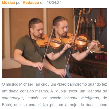
Música
por
Redacao
em 08/04/24
O músico Michael Tan criou um vídeo palíndromo quando fez
um dueto consigo mesmo. A "dupla" tocou um "
cânone de
caranguejo
", também conhecido "
cânone retrógrado
, de
Bach, que se caracteriza por um arranjo de duas linhas