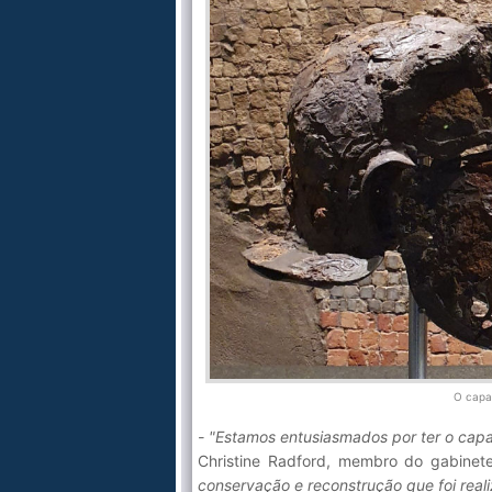
O capac
- "Estamos entusiasmados por ter o cap
Christine Radford, membro do gabinete
conservação e reconstrução que foi reali