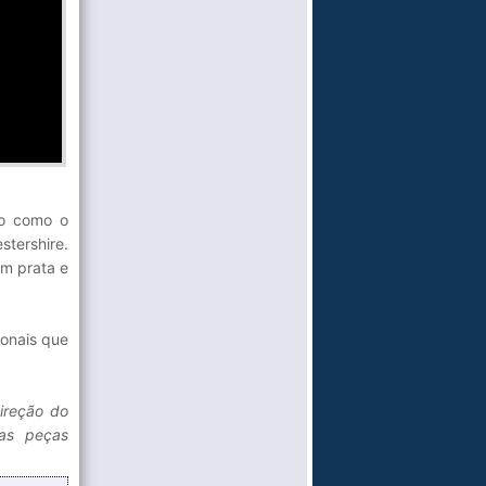
do como o
stershire.
om prata e
ionais que
ireção do
nas peças