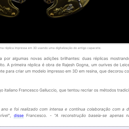
ma réplica impressa em 3D usando uma digitalização do antigo capacete.
por algumas novas adições brilhantes: duas réplicas mostran
ito. A primeira réplica é obra de Rajesh Gogna, um ourives de Leice
ete para criar um modelo impresso em 3D em resina, que decorou c
o italiano Francesco Galluccio, que tentou recriar os métodos tradic
ano e foi realizado com intensa e contínua colaboração com a d
ível"
,
disse
Francesco.
- "A reconstrução baseia-se apenas 