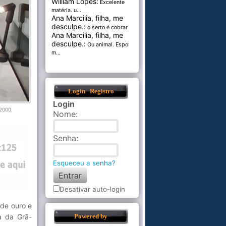
William Lopes:
Excelente
matéria. u...
Ana Marcilia, filha, me
desculpe.:
o serto é cobrar pel...
Ana Marcilia, filha, me
desculpe.:
Ou animal. Esponja
m...
Login
Registro
Login
2000.
Nome
:
Senha
:
Esqueceu a senha?
Desativar auto-login
 de ouro e
a da Grã-
Powered by