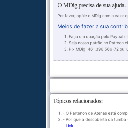
O MDig precisa de sua ajuda.
Por favor, apóie o MDig com o valor 
Meios de fazer a sua contrib
Faça um doação pelo Paypal cli
Seja nosso patrão no Patreon cl
Pix MDig: 461.396.566-72 ou 
Tópicos relacionados:
- O Partenon de Atenas está comp
- Por que a descoberta da tumba d
-
Link