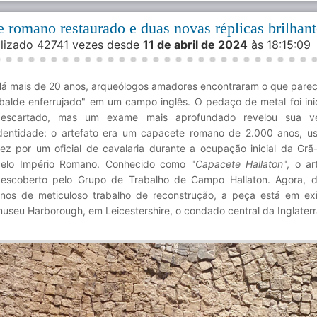
 romano restaurado e duas novas réplicas brilhant
alizado 42741 vezes desde
11 de abril de 2024
às 18:15:0
á mais de 20 anos, arqueólogos amadores encontraram o que parec
balde enferrujado" em um campo inglês. O pedaço de metal foi ini
descartado, mas um exame mais aprofundado revelou sua ve
dentidade: o artefato era um capacete romano de 2.000 anos, 
ez por um oficial de cavalaria durante a ocupação inicial da Grã
elo Império Romano. Conhecido como "
Capacete Hallaton
", o ar
escoberto pelo Grupo de Trabalho de Campo Hallaton. Agora, 
nos de meticuloso trabalho de reconstrução, a peça está em ex
useu Harborough, em Leicestershire, o condado central da Inglaterr