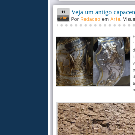
Veja um antigo capacete
11
abr
Por
Redacao
em
Arte
. Visu
H
"
i
v
p
d
a
m