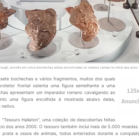
ough, envolto em cinco bochechas soltas encontradas no mesmo campo no início dos anos 
sete bochechas e vários fragmentos, muitos dos quais
otetor frontal ostenta uma figura semelhante a uma
echas apresentam um imperador romano cavalgando ao
nto uma figura encolhida é mostrada abaixo delas,
 nativo.
 "Tesouro Hallaton", uma coleção de descobertas feitas
ício dos anos 2000. O tesouro também inclui mais de 5.000 moedas
de prata e ossos de animais, todos enterrados durante a conquist