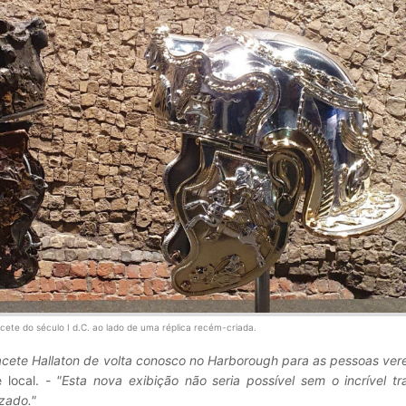
ete do século I d.C. ao lado de uma réplica recém-criada.
acete Hallaton de volta conosco no Harborough para as pessoas ve
 local.
- "Esta nova exibição não seria possível sem o incrível t
zado."