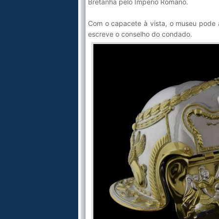
Bretanha pelo Império Romano.
Com o capacete à vista, o museu pode ag
escreve o conselho do condado.