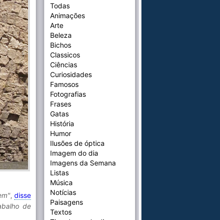
Todas
Animações
Arte
Beleza
Bichos
Classicos
Ciências
Curiosidades
Famosos
Fotografias
Frases
Gatas
História
Humor
Ilusões de óptica
Imagem do dia
Imagens da Semana
Listas
Música
Notícias
rem"
,
disse
Paisagens
rabalho de
Textos