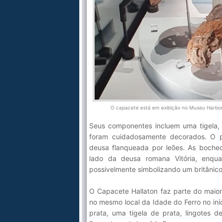
O capacete está em exibição no Museu Harbor
Seus componentes incluem uma tigela, 
foram cuidadosamente decorados. O pr
deusa flanqueada por leões. As boch
lado da deusa romana Vitória, enqua
possivelmente simbolizando um britânico
O Capacete Hallaton faz parte do maior
no mesmo local da Idade do Ferro no in
prata, uma tigela de prata, lingotes 