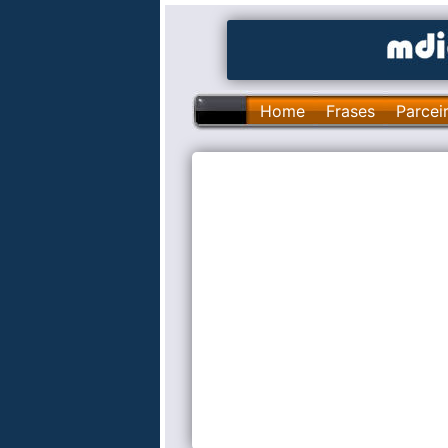
Home
Frases
Parcei