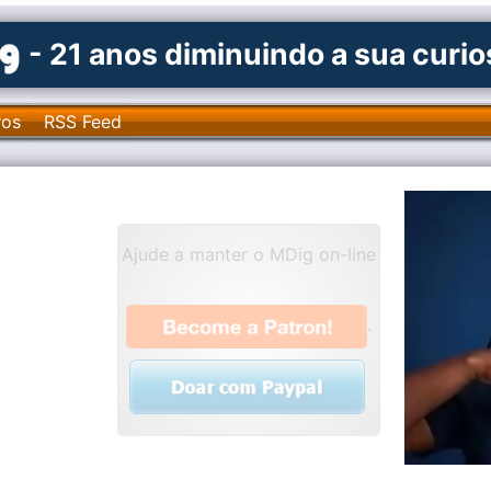
- 21 anos diminuindo a sua curi
ros
RSS Feed
Ajude a manter o MDig on-line
.