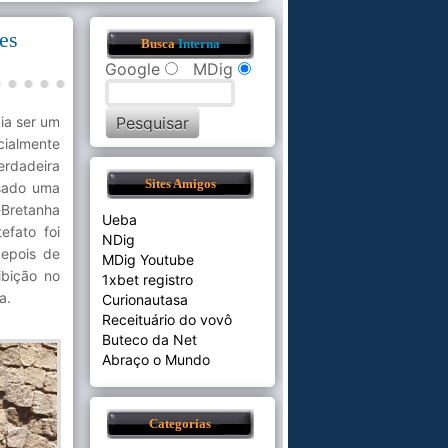
es
Busca
Interna
9
Google
MDig
ia ser um
cialmente
rdadeira
Sites Amigos
usado uma
-Bretanha
Ueba
tefato foi
NDig
depois de
MDig Youtube
ibição no
1xbet registro
a.
Curionautasa
Receituário do vovô
Buteco da Net
Abraço o Mundo
Categorias