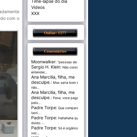
Time-lapse do dia
Videos
madamente
XXX
ordo com o
Online: 1577
Comentários
Moonwalker:
"pessoas de cer...
Sergio H. Klein:
Não consigo
entender...
Ana Marcilia, filha, me
desculpe.:
Mas seria bom se
não...
Ana Marcilia, filha, me
desculpe.:
Pese, voce paga
pelo...
Padre Torpe:
Que comparação
lasti...
Padre Torpe:
Hahahaha que
doido. ...
Padre Torpe:
Só é orgânico se
voc...