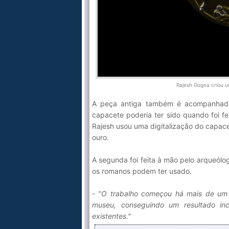
Rajesh Gogna criou u
A peça antiga também é acompanhada 
capacete poderia ter sido quando foi fe
Rajesh usou uma digitalização do capac
ouro.
A segunda foi feita à mão pelo arqueólog
os romanos podem ter usado.
- "O trabalho começou há mais de um 
museu, conseguindo um resultado incr
existentes."