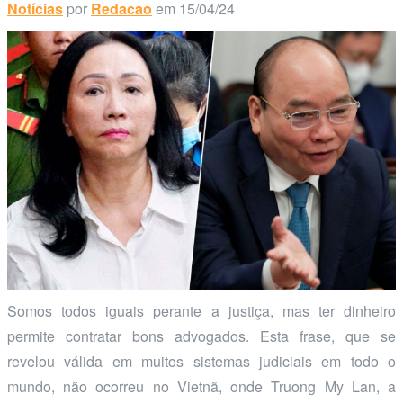
Notícias
por
Redacao
em 15/04/24
Somos todos iguais perante a justiça, mas ter dinheiro
permite contratar bons advogados. Esta frase, que se
revelou válida em muitos sistemas judiciais em todo o
mundo, não ocorreu no Vietnã, onde Truong My Lan, a