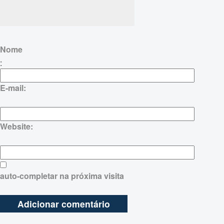
Nome
:
E-mail:
Website:
auto-completar na próxima visita