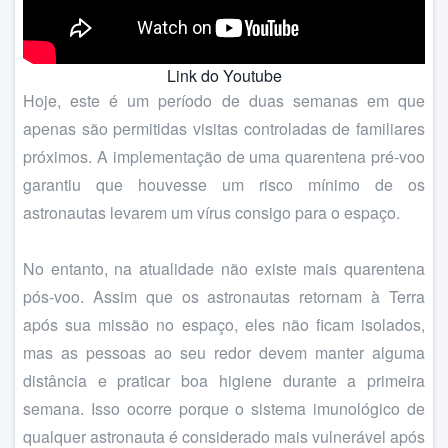
Link do Youtube
Hoje, este é um período de duas semanas em que
apenas são permitidas visitas controladas de familiares
próximos. A implementação de uma quarentena pré-voo
garantiu que houvesse um risco mínimo de os
astronautas levarem um vírus consigo para o espaço.
No entanto, na atualidade não existe mais quarentena
pós-voo. Assim que os astronautas retornam à Terra
após sua missão no espaço, eles não ficam isolados,
mas as pessoas ao seu redor devem manter alguma
distância e praticar boa higiene durante a primeira
semana. Isso ocorre porque o sistema imunológico de
qualquer astronauta é considerado mais vulnerável após