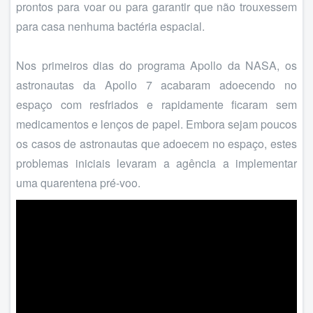
prontos para voar ou para garantir que não trouxessem
para casa nenhuma bactéria espacial.
Nos primeiros dias do programa Apollo da NASA, os
astronautas da Apollo 7 acabaram adoecendo no
espaço com resfriados e rapidamente ficaram sem
medicamentos e lenços de papel. Embora sejam poucos
os casos de astronautas que adoecem no espaço, estes
problemas iniciais levaram a agência a implementar
uma quarentena pré-voo.