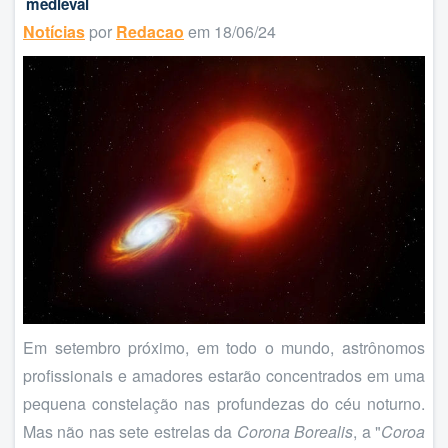
medieval
Notícias
por
Redacao
em 18/06/24
Em setembro próximo, em todo o mundo, astrônomos
profissionais e amadores estarão concentrados em uma
pequena constelação nas profundezas do céu noturno.
Mas não nas sete estrelas da
Corona Borealis
, a "
Coroa