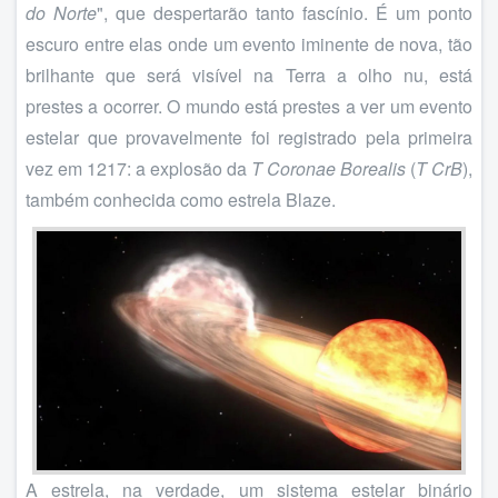
do Norte
", que despertarão tanto fascínio. É um ponto
escuro entre elas onde um evento iminente de nova, tão
brilhante que será visível na Terra a olho nu, está
prestes a ocorrer. O mundo está prestes a ver um evento
estelar que provavelmente foi registrado pela primeira
vez em 1217: a explosão da
T Coronae Borealis
(
T CrB
),
também conhecida como estrela Blaze.
A estrela, na verdade, um sistema estelar binário