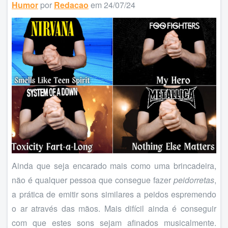
Humor
por
Redacao
em 24/07/24
Ainda que seja encarado mais como uma brincadeira,
não é qualquer pessoa que consegue fazer
peidorretas
,
a prática de emitir sons similares a peidos espremendo
o ar através das mãos. Mais difícil ainda é conseguir
com que estes sons sejam afinados musicalmente.