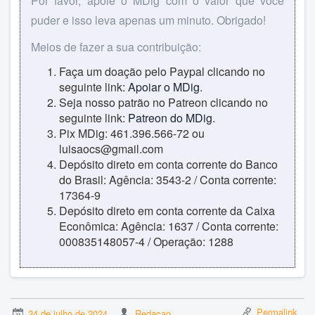
Por favor, apoie o MDig com o valor que você
puder e isso leva apenas um minuto. Obrigado!
Meios de fazer a sua contribuição:
Faça um doação pelo Paypal clicando no
seguinte link:
Apoiar o MDig
.
Seja nosso patrão no Patreon clicando no
seguinte link:
Patreon do MDig
.
Pix MDig: 461.396.566-72 ou
luisaocs@gmail.com
Depósito direto em conta corrente do Banco
do Brasil: Agência: 3543-2 / Conta corrente:
17364-9
Depósito direto em conta corrente da Caixa
Econômica: Agência: 1637 / Conta corrente:
000835148057-4 / Operação: 1288
Permalink
24 de julho de 2024
Redacao