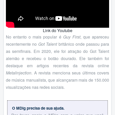
Link do Youtube
No entanto o mais popular é
Guy First
, que apareceu
recentemente no
Got Talent
britânico onde passou para
as semifinais. Em 2020, ele foi atração do Got Talent
alemão e recebeu o botão dourado. Ele também foi
destaque em artigos recentes da revista online
Metalinjection
. A revista menciona seus últimos covers
de música manualista, que alcançaram mais de 150.000
visualizações nas redes sociais.
O MDig precisa de sua ajuda.