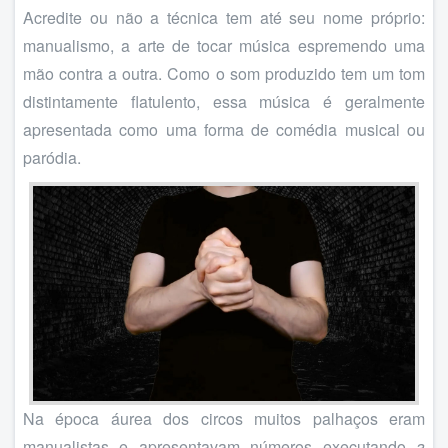
Acredite ou não a técnica tem até seu nome próprio:
manualismo, a arte de tocar música espremendo uma
mão contra a outra. Como o som produzido tem um tom
distintamente flatulento, essa música é geralmente
apresentada como uma forma de comédia musical ou
paródia.
Na época áurea dos circos muitos palhaços eram
manualistas e apresentavam números executando
a