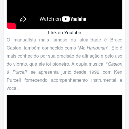
Link do Youtube
O manualista mais famoso da atualidade é Bruce
Gaston, também conhecido como "
Mr. Handman
". Ele é
mais conhecido por sua precisão de afinação e pelo uso
do vibrato, que ele foi pioneiro. A dupla musical "
Gaston
& Purcell
" se apresenta junto desde 1992, com Ken
Purcell fornecendo acompanhamento instrumental e
vocal.