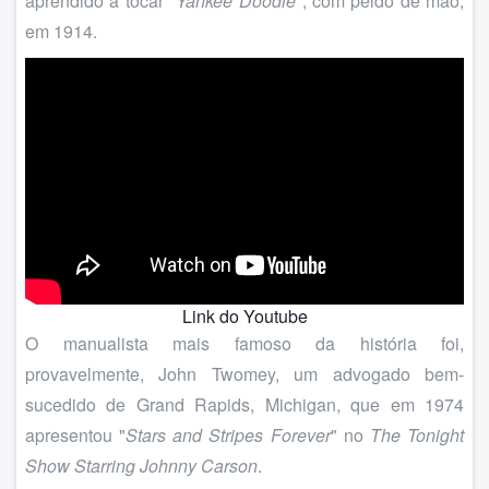
aprendido a tocar "
Yankee Doodle
", com peido de mão,
em 1914.
Link do Youtube
O manualista mais famoso da história foi,
provavelmente, John Twomey, um advogado bem-
sucedido de Grand Rapids, Michigan, que em 1974
apresentou "
Stars and Stripes Forever
" no
The Tonight
Show Starring Johnny Carson
.