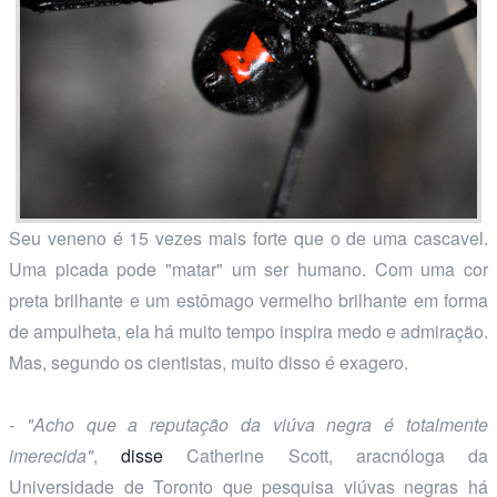
Seu veneno é 15 vezes mais forte que o de uma cascavel.
Uma picada pode "matar" um ser humano. Com uma cor
preta brilhante e um estômago vermelho brilhante em forma
de ampulheta, ela há muito tempo inspira medo e admiração.
Mas, segundo os cientistas, muito disso é exagero.
- "Acho que a reputação da viúva negra é totalmente
imerecida"
,
disse
Catherine Scott, aracnóloga da
Universidade de Toronto que pesquisa viúvas negras há