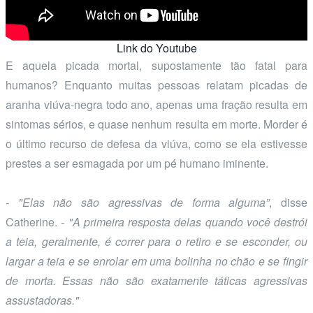
Link do Youtube
E aquela picada mortal, supostamente tão fatal para
humanos? Enquanto muitas pessoas relatam picadas de
aranha viúva-negra todo ano, apenas uma fração resulta em
sintomas sérios, e quase nenhum resulta em morte. Morder é
o último recurso de defesa da viúva, como se ela estivesse
prestes a ser esmagada por um pé humano iminente.
- "Elas não são agressivas de forma alguma”
, disse
Catherine.
- "A primeira resposta delas quando você destrói
a teia, geralmente, é correr para o retiro e se esconder, ou
largar a teia e se enrolar em uma bolinha no chão e se fingir
de morta. Essas não são exatamente táticas agressivas
assustadoras."