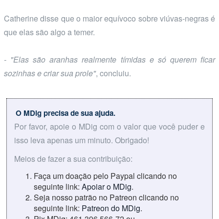
Catherine disse que o maior equívoco sobre viúvas-negras é
que elas são algo a temer.
- "Elas são aranhas realmente tímidas e só querem ficar
sozinhas e criar sua prole"
, concluiu.
O MDig precisa de sua ajuda.
Por favor, apoie o MDig com o valor que você puder e
isso leva apenas um minuto. Obrigado!
Meios de fazer a sua contribuição:
Faça um doação pelo Paypal clicando no
seguinte link:
Apoiar o MDig
.
Seja nosso patrão no Patreon clicando no
seguinte link:
Patreon do MDig
.
Pix MDig: 461.396.566-72 ou