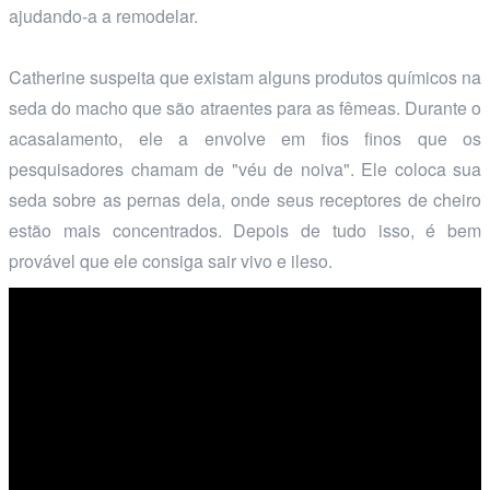
ajudando-a a remodelar.
Catherine suspeita que existam alguns produtos químicos na
seda do macho que são atraentes para as fêmeas. Durante o
acasalamento, ele a envolve em fios finos que os
pesquisadores chamam de "véu de noiva". Ele coloca sua
seda sobre as pernas dela, onde seus receptores de cheiro
estão mais concentrados. Depois de tudo isso, é bem
provável que ele consiga sair vivo e ileso.