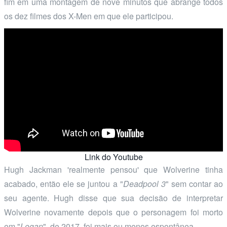
fim em uma montagem de nove minutos que abrange todos
os dez filmes dos X-Men em que ele participou.
Link do Youtube
Hugh Jackman 'realmente pensou' que Wolverine tinha
acabado, então ele se juntou a "
Deadpool 3
" sem contar ao
seu agente. Hugh disse que sua decisão de interpretar
Wolverine novamente depois que o personagem foi morto
em "
Logan
", de 2017, foi mais ou menos espontânea.