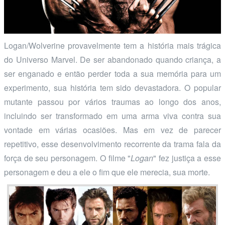
Logan/Wolverine provavelmente tem a história mais trágica
do Universo Marvel. De ser abandonado quando criança, a
ser enganado e então perder toda a sua memória para um
experimento, sua história tem sido devastadora. O popular
mutante passou por vários traumas ao longo dos anos,
incluindo ser transformado em uma arma viva contra sua
vontade em várias ocasiões. Mas em vez de parecer
repetitivo, esse desenvolvimento recorrente da trama fala da
força de seu personagem. O filme "
Logan
" fez justiça a esse
personagem e deu a ele o fim que ele merecia, sua morte.