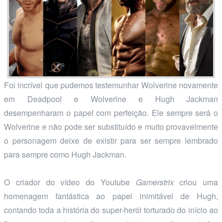
Foi incrível que pudemos testemunhar Wolverine novamente
em Deadpool e Wolverine e Hugh Jackman
desempenharam o papel com perfeição. Ele sempre será o
Wolverine e não pode ser substituído e muito provavelmente
o personagem deixe de existir para ser sempre lembrado
para sempre como Hugh Jackman.
O criador do vídeo do Youtube
Gamerstrix
criou uma
homenagem fantástica ao papel inimitável de Hugh,
contando toda a história do super-herói torturado do início ao