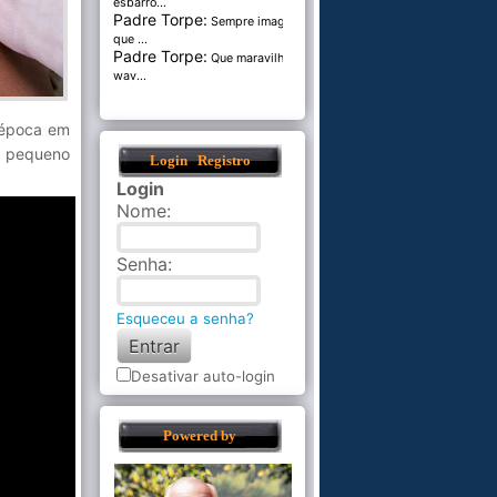
esbarro...
Padre Torpe:
Sempre imaginei
que ...
Padre Torpe:
Que maravilha de
wav...
 época em
m pequeno
Login
Registro
Login
Nome
:
Senha
:
Esqueceu a senha?
Desativar auto-login
Powered by