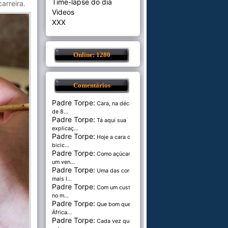
Time-lapse do dia
arreira.
Videos
XXX
Online: 1280
Comentários
Padre Torpe:
Cara, na década
de 8...
Padre Torpe:
Tá aqui sua
explicaç...
Padre Torpe:
Hoje a cara de
bicic...
Padre Torpe:
Como açúcar é
um ven...
Padre Torpe:
Uma das cores
mais l...
Padre Torpe:
Com um custo de
no m...
Padre Torpe:
Que bom que a
África...
Padre Torpe:
Cada vez que