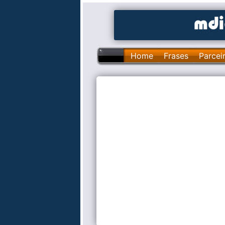
Home
Frases
Parcei