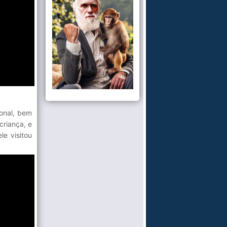
ional, bem
criança, e
le visitou