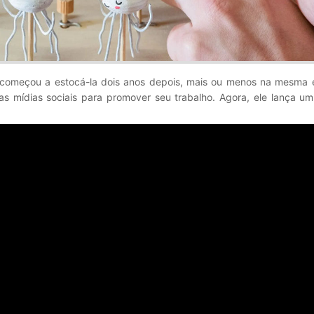
as começou a estocá-la dois anos depois, mais ou menos na mesma
s mídias sociais para promover seu trabalho. Agora, ele lança u