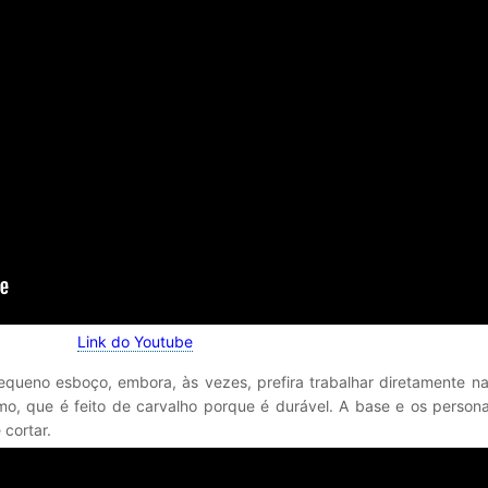
Link do Youtube
queno esboço, embora, às vezes, prefira trabalhar diretamente na
, que é feito de carvalho porque é durável. A base e os person
 cortar.