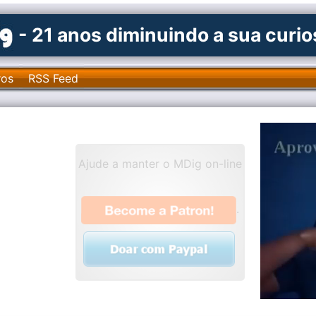
- 21 anos diminuindo a sua curi
ros
RSS Feed
Ajude a manter o MDig on-line
.