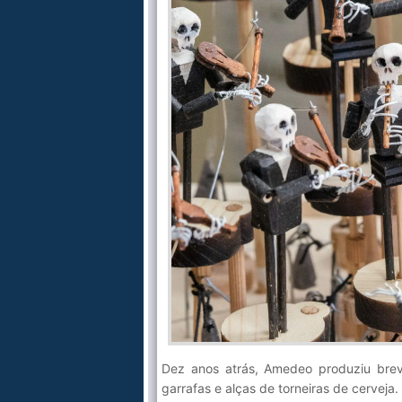
Dez anos atrás, Amedeo produziu brev
garrafas e alças de torneiras de cerveja