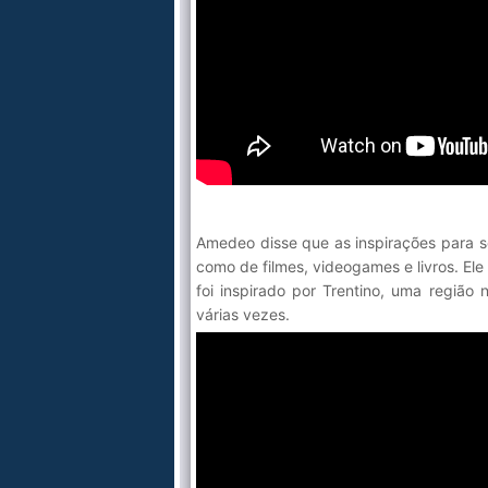
Amedeo disse que as inspirações para s
como de filmes, videogames e livros. El
foi inspirado por Trentino, uma região n
várias vezes.