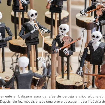
emente embalagens para garrafas de cerveja e criou alguns abr
. Depois, ele fez móveis e teve uma breve passagem pela indústria d