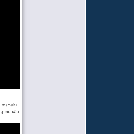
 madeira.
agens são