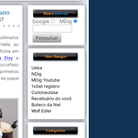
iano
Busca
Interna
:17
Google
MDig
autômatos
tália, ao
ficina em
Sites Amigos
a Etsy
e
occafisso
Ueba
 primeiros
NDig
 de papel
MDig Youtube
1xbet registro
Curionautasa
Receituário do vovô
Buteco da Net
Wolf Edler
Categorias