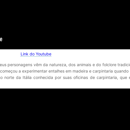
Link do Youtube
eus personagens vêm da natureza, dos animais e do folclore tradic
e começou a experimentar entalhes em madeira e carpintaria quando 
o norte da Itália conhecida por suas oficinas de carpintaria, que e