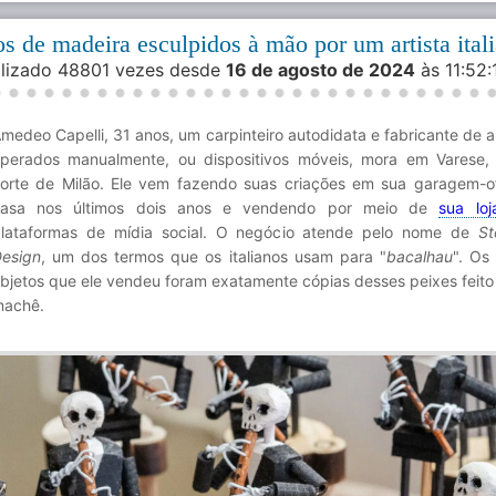
 de madeira esculpidos à mão por um artista ital
alizado 48801 vezes desde
16 de agosto de 2024
às 11:52
medeo Capelli, 31 anos, um carpinteiro autodidata e fabricante de 
perados manualmente, ou dispositivos móveis, mora em Varese, I
orte de Milão. Ele vem fazendo suas criações em sua garagem-o
casa nos últimos dois anos e vendendo por meio de
sua loj
lataformas de mídia social. O negócio atende pelo nome de
St
esign
, um dos termos que os italianos usam para "
bacalhau
". Os
bjetos que ele vendeu foram exatamente cópias desses peixes feito
achê.