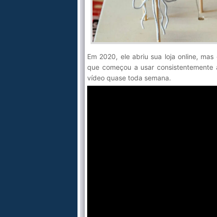
Em 2020, ele abriu sua loja online, m
que começou a usar consistentemente a
vídeo quase toda semana.