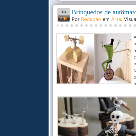
Brinquedos de autômatos
16
ago
Por
Redacao
em
Arte
. Visu
A
o
n
p
D
o
m