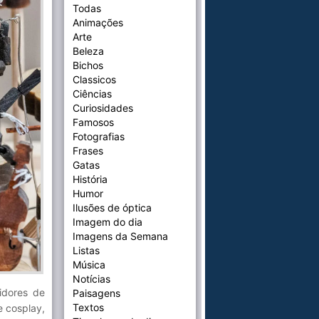
Todas
Animações
Arte
Beleza
Bichos
Classicos
Ciências
Curiosidades
Famosos
Fotografias
Frases
Gatas
História
Humor
Ilusões de óptica
Imagem do dia
Imagens da Semana
Listas
Música
Notícias
idores de
Paisagens
Textos
e cosplay,