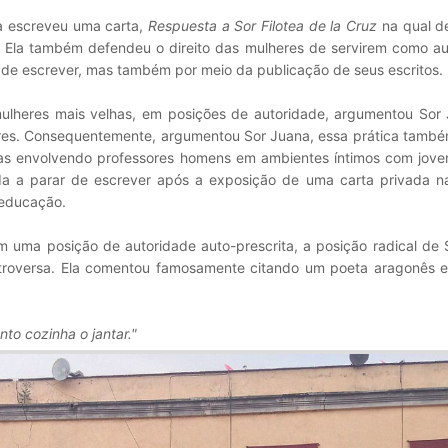
na escreveu uma carta,
Respuesta a Sor Filotea de la Cruz
na qual d
. Ela também defendeu o direito das mulheres de servirem como au
o de escrever, mas também por meio da publicação de seus escritos.
mulheres mais velhas, em posições de autoridade, argumentou Sor 
res. Consequentemente, argumentou Sor Juana, essa prática també
sas envolvendo professores homens em ambientes íntimos com joven
da a parar de escrever após a exposição de uma carta privada na
 educação.
 uma posição de autoridade auto-prescrita, a posição radical de 
ntroversa. Ela comentou famosamente citando um poeta aragonês 
to cozinha o jantar."