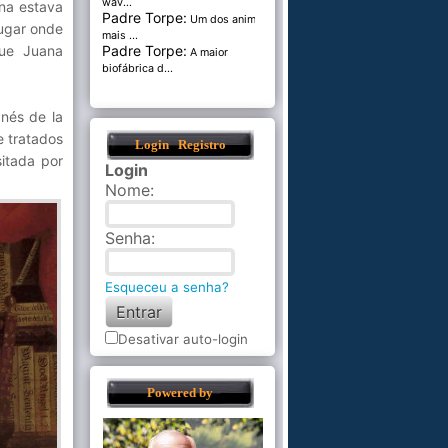
wav...
na estava
Padre Torpe:
Um dos animais
ugar onde
mais ...
Padre Torpe:
que Juana
A maior
biofábrica d...
nés de la
e tratados
Login
Registro
sitada por
Login
Nome
:
Senha
:
Esqueceu a senha?
Desativar auto-login
Powered by