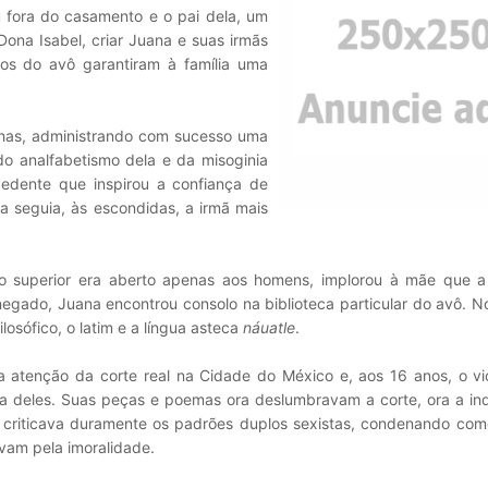
fora do casamento e o pai dela, um
Dona Isabel, criar Juana e suas irmãs
os do avô garantiram à família uma
lhas, administrando com sucesso uma
o analfabetismo dela e da misoginia
edente que inspirou a confiança de
la seguia, às escondidas, a irmã mais
o superior era aberto apenas aos homens, implorou à mãe que a
egado, Juana encontrou consolo na biblioteca particular do avô. No
losófico, o latim e a língua asteca
náuatle
.
 atenção da corte real na Cidade do México e, aos 16 anos, o vic
deles. Suas peças e poemas ora deslumbravam a corte, ora a in
 criticava duramente os padrões duplos sexistas, condenando co
vam pela imoralidade.