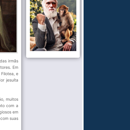
 das irmãs
tores. Em
Filotea, e
r jesuíta
ão, muitos
unto com a
igiosos em
e com suas