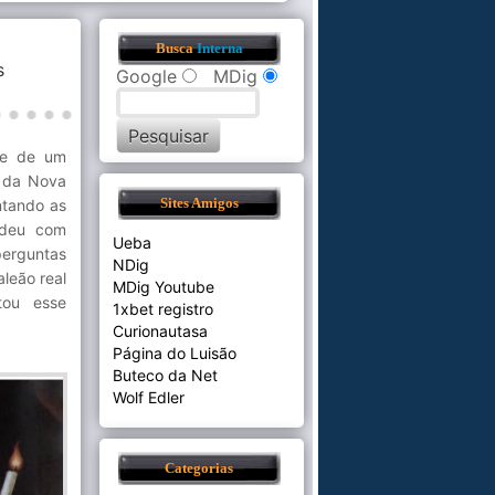
Busca
Interna
s
Google
MDig
nte de um
i da Nova
ntando as
Sites Amigos
ndeu com
Ueba
erguntas
NDig
leão real
MDig Youtube
tou esse
1xbet registro
Curionautasa
Página do Luisão
Buteco da Net
Wolf Edler
Categorias