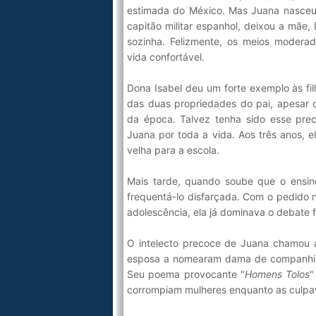
estimada do México. Mas Juana nasceu 
capitão militar espanhol, deixou a mãe, 
sozinha. Felizmente, os meios moderad
vida confortável.
Dona Isabel deu um forte exemplo às fi
das duas propriedades do pai, apesar d
da época. Talvez tenha sido esse prec
Juana por toda a vida. Aos três anos, e
velha para a escola.
Mais tarde, quando soube que o ensin
frequentá-lo disfarçada. Com o pedido n
adolescência, ela já dominava o debate fi
O intelecto precoce de Juana chamou a
esposa a nomearam dama de companhia 
Seu poema provocante "
Homens Tolos
"
corrompiam mulheres enquanto as culpa