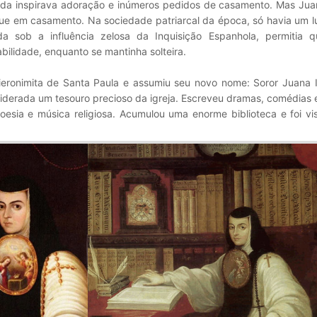
inda inspirava adoração e inúmeros pedidos de casamento. Mas Jua
ue em casamento. Na sociedade patriarcal da época, só havia um l
nda sob a influência zelosa da Inquisição Espanhola, permitia 
bilidade, enquanto se mantinha solteira.
ieronimita de Santa Paula e assumiu seu novo nome: Soror Juana I
siderada um tesouro precioso da igreja. Escreveu dramas, comédias 
oesia e música religiosa. Acumulou uma enorme biblioteca e foi vi