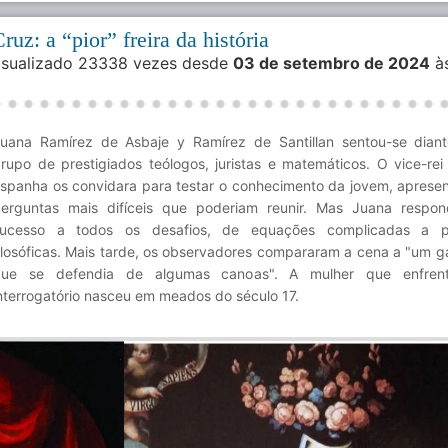
ruz: a “pior” freira da história
Visualizado 23338 vezes desde
03 de setembro de 2024
à
uana Ramírez de Asbaje y Ramírez de Santillan sentou-se dia
rupo de prestigiados teólogos, juristas e matemáticos. O vice-re
spanha os convidara para testar o conhecimento da jovem, aprese
erguntas mais difíceis que poderiam reunir. Mas Juana respo
sucesso a todos os desafios, de equações complicadas a p
ilosóficas. Mais tarde, os observadores compararam a cena a "um ga
que se defendia de algumas canoas". A mulher que enfren
nterrogatório nasceu em meados do século 17.