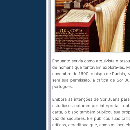
Enquanto servia como arquivista e tesou
de homens que tentavam explorá-las. Ma
novembro de 1690, o bispo de Puebla, M
sem sua permissão, a crítica de Sor J
português.
Embora as intenções de Sor Juana par
estudiosos optaram por interpretar a o
carta, o bispo também publicou sua própr
vez de seculares. Ele publicou suas crí
críticas, acreditava que, como mulher, el