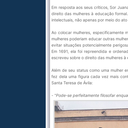
Em resposta aos seus críticos, Sor Jua
direito das mulheres à educação formal
intelectuais, não apenas por meio do at
Ao colocar mulheres, especificamente 
mulheres poderiam educar outras mulhe
evitar situações potencialmente perigo
Em 1691, ela foi repreendida e ordena
escreveu sobre o direito das mulheres à
Além de seu status como uma mulher em
fez dela uma figura cada vez mais co
Santa Teresa de Ávila:
- "Pode-se perfeitamente filosofar enquan