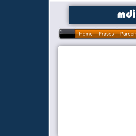
Home
Frases
Parcei