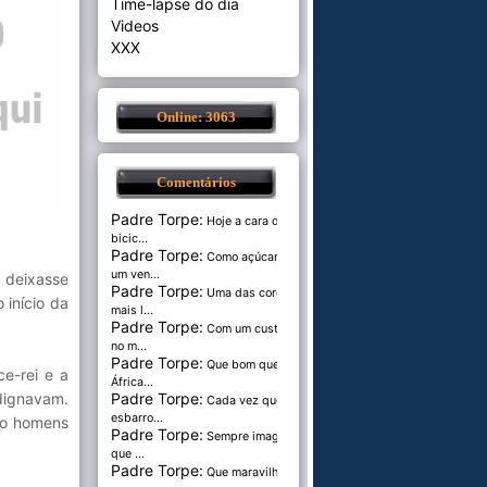
Time-lapse do dia
Videos
XXX
Online: 3063
Comentários
Padre Torpe:
Hoje a cara de
bicic...
Padre Torpe:
Como açúcar é
um ven...
 deixasse
Padre Torpe:
Uma das cores
 início da
mais l...
Padre Torpe:
Com um custo de
no m...
Padre Torpe:
Que bom que a
e-rei e a
África...
Padre Torpe:
dignavam.
Cada vez que
esbarro...
mo homens
Padre Torpe:
Sempre imaginei
que ...
Padre Torpe:
Que maravilha de