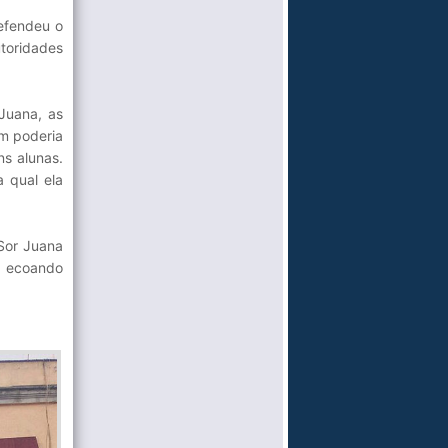
efendeu o
toridades
Juana, as
m poderia
s alunas.
 qual ela
Sor Juana
e ecoando