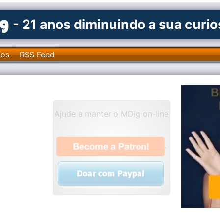
- 21 anos diminuindo a sua curi
ros
RSS Feed
Ajude a manter o MDig on-line
.