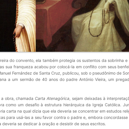
reira do convento, ela também protegia os sustentos da sobrinha e
s sua franqueza acabou por colocá-la em conflito com seus benfei
anuel Fernández de Santa Cruz, publicou, sob o pseudônimo de Sor 
uana a um sermão de 40 anos do padre António Vieira, um pregado
a a obra, chamada
Carta Atenagórica
, sejam deixadas à interpretaç
bra como um desafio à estrutura hierárquica da Igreja Católica. J
ia carta na qual dizia que ela deveria se concentrar em estudos rel
ticas para usá-las a seu favor contra o padre e, embora concordass
a deveria se dedicar à oração e desistir de seus escritos.