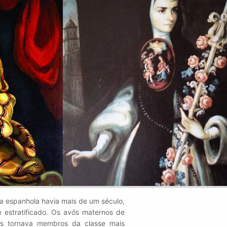
a espanhola havia mais de um século,
estratificado. Os avós maternos de
s tornava membros da classe mais