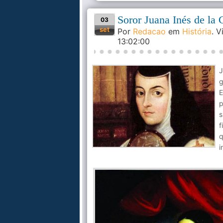
Soror Juana Inés de la C
03
set
Por
Redacao
em
História
. 
13:02:00
J
g
E
p
f
i