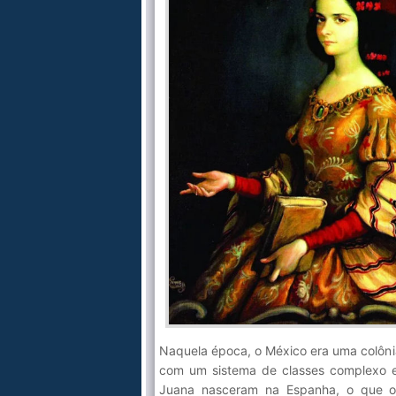
Naquela época, o México era uma colôni
com um sistema de classes complexo e 
Juana nasceram na Espanha, o que o