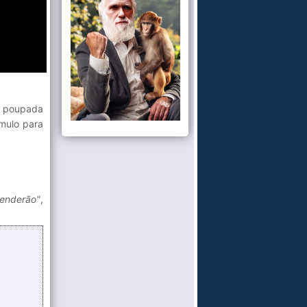
i poupada
mulo para
tenderão"
,