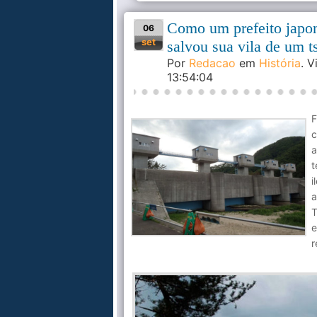
Como um prefeito japon
06
set
salvou sua vila de um 
Por
Redacao
em
História
. 
13:54:04
F
c
a
t
i
T
e
r