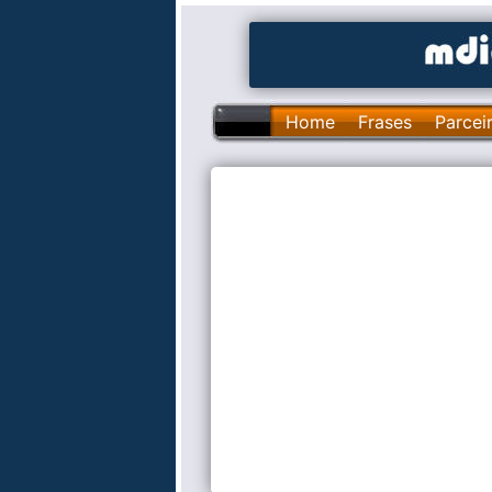
Home
Frases
Parcei