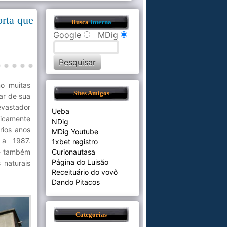
rta que
Busca
Interna
Google
MDig
o muitas
Sites Amigos
ar de sua
evastador
Ueba
ticamente
NDig
rios anos
MDig Youtube
 a 1987.
1xbet registro
le também
Curionautasa
Página do Luisão
 naturais
Receituário do vovô
Dando Pitacos
Categorias