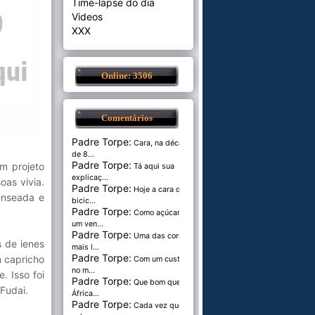
Time-lapse do dia
Videos
XXX
Online: 3506
Comentários
Padre Torpe:
Cara, na década
de 8...
Padre Torpe:
um projeto
Tá aqui sua
explicaç...
oas vivia.
Padre Torpe:
Hoje a cara de
enseada e
bicic...
Padre Torpe:
Como açúcar é
um ven...
Padre Torpe:
Uma das cores
s de ienes
mais l...
Padre Torpe:
m capricho
Com um custo de
no m...
 Isso foi
Padre Torpe:
Que bom que a
Fudai.
África...
Padre Torpe:
Cada vez que