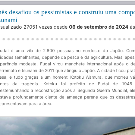
ês desafiou os pessimistas e construiu uma compo
tsunami
Visualizado 27051 vezes desde
06 de setembro de 2024
às
udai é uma vila de 2.600 pessoas no nordeste do Japão. Com
idades semelhantes, depende da pesca e da agricultura. Mas, apes
parência modesta, Fudai virou manchete internacional após o d
erremoto e tsunami de 2011 que atingiu o Japão. A cidade ficou pra
lesa, e tudo graças a um homem: Kotoku Wamura, que morreu vá
antes da tragédia. Kotoku foi prefeito de Fudai de 1945
estemunhando a reconstrução após a Segunda Guerra Mundial, e
stava profundamente ciente da ameaça perene que os desastres
epresentavam para a área.