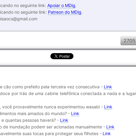
cando no seguinte link:
Apoiar o MDig
.
icando no seguinte link:
Patreon do MDig
.
luisaocs@gmail.com
2705
e cão como prefeito pela terceira vez consecutiva -
Link
gridoce por trás de uma cabine telefônica conectada a nada e a lug
i, você provavelmente nunca experimentou wasabi -
Link
alimentos mais amados do mundo? -
Link
 e quantas pessoas haverá? -
Link
o de inundação podem ser acionadas manualmente -
Link
velmente suas tocas para proteger seus filhotes -
Link