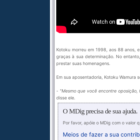
Kotoku morreu em 1998, aos 88 anos, e
graças à sua determinação. No entanto,
prestar suas homenagens.
Em sua aposentadoria, Kotoku Wamura se 
- "Mesmo que você encontre oposição, t
disse ele.
O MDig precisa de sua ajuda.
Por favor, apóie o MDig com o valor 
Meios de fazer a sua contrib