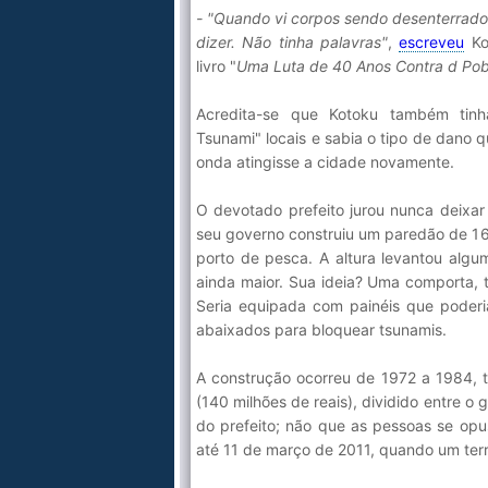
- "Quando vi corpos sendo desenterrados
dizer. Não tinha palavras"
,
escreveu
Ko
livro "
Uma Luta de 40 Anos Contra d Po
Acredita-se que Kotoku também tin
Tsunami" locais e sabia o tipo de dano q
onda atingisse a cidade novamente.
O devotado prefeito jurou nunca deixar
seu governo construiu um paredão de 16
porto de pesca. A altura levantou algu
ainda maior. Sua ideia? Uma comporta, 
Seria equipada com painéis que poderi
abaixados para bloquear tsunamis.
A construção ocorreu de 1972 a 1984, t
(140 milhões de reais), dividido entre o
do prefeito; não que as pessoas se opu
até 11 de março de 2011, quando um ter