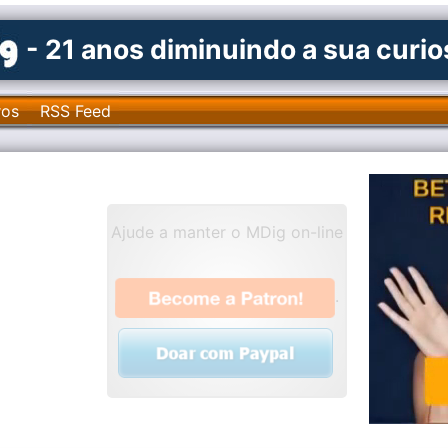
- 21 anos diminuindo a sua curi
ros
RSS Feed
Ajude a manter o MDig on-line
.