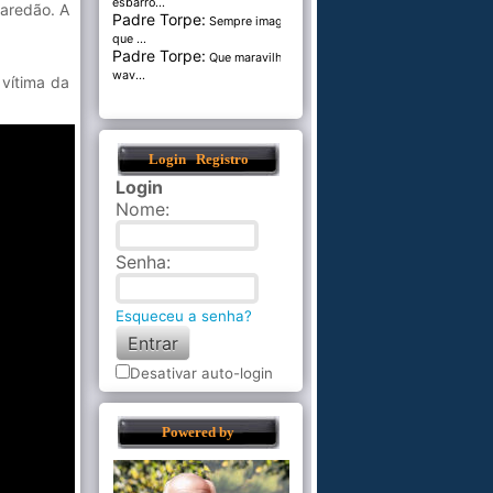
esbarro...
aredão. A
Padre Torpe:
Sempre imaginei
que ...
Padre Torpe:
Que maravilha de
wav...
 vítima da
Login
Registro
Login
Nome
:
Senha
:
Esqueceu a senha?
Desativar auto-login
Powered by