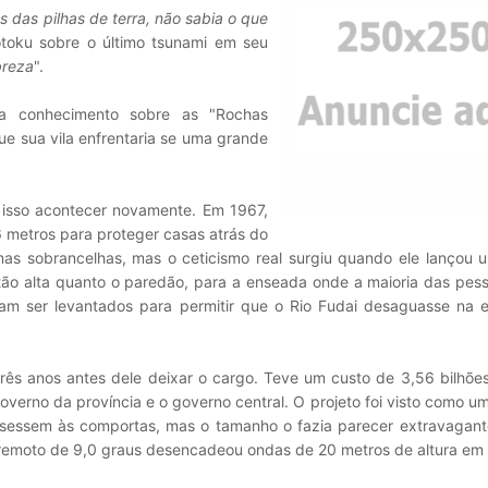
 das pilhas de terra, não sabia o que
toku sobre o último tsunami em seu
breza
".
ha conhecimento sobre as "Rochas
ue sua vila enfrentaria se uma grande
 isso acontecer novamente. Em 1967,
 metros para proteger casas atrás do
mas sobrancelhas, mas o ceticismo real surgiu quando ele lançou 
tão alta quanto o paredão, para a enseada onde a maioria das pess
am ser levantados para permitir que o Rio Fudai desaguasse na 
rês anos antes dele deixar o cargo. Teve um custo de 3,56 bilhõe
 governo da província e o governo central. O projeto foi visto como u
sessem às comportas, mas o tamanho o fazia parecer extravagante.
remoto de 9,0 graus desencadeou ondas de 20 metros de altura em 