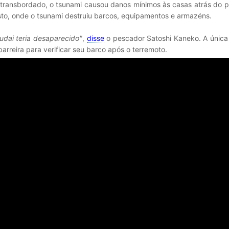
transbordado, o tsunami causou danos mínimos às casas atrás do p
osto, onde o tsunami destruiu barcos, equipamentos e armazéns.
Fudai teria desaparecido"
,
disse
o pescador Satoshi Kaneko. A única
arreira para verificar seu barco após o terremoto.