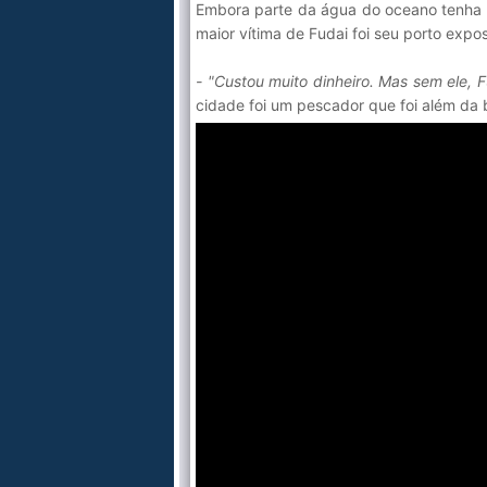
Embora parte da água do oceano tenha 
maior vítima de Fudai foi seu porto exp
- "Custou muito dinheiro. Mas sem ele, 
cidade foi um pescador que foi além da b