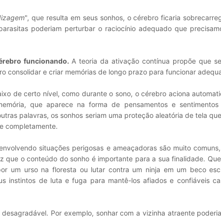
dizagem
", que resulta em seus sonhos, o cérebro ficaria sobrecarr
parasitas poderiam perturbar o raciocínio adequado que precisa
érebro funcionando.
A teoria da ativação contínua propõe que s
ro consolidar e criar memórias de longo prazo para funcionar adeq
ixo de certo nível, como durante o sono, o cérebro aciona automat
memória, que aparece na forma de pensamentos e sentimentos
tras palavras, os sonhos seriam uma proteção aleatória de tela que
ue completamente.
nvolvendo situações perigosas e ameaçadoras são muito comuns, 
diz que o conteúdo do sonho é importante para a sua finalidade. Qu
por um urso na floresta ou lutar contra um ninja em um beco esc
s instintos de luta e fuga para mantê-los afiados e confiáveis ca
desagradável. Por exemplo, sonhar com a vizinha atraente poderia