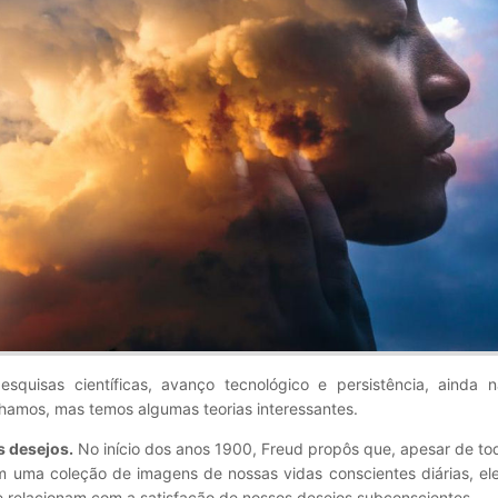
quisas científicas, avanço tecnológico e persistência, ainda 
nhamos, mas temos algumas teorias interessantes.
 desejos.
No início dos anos 1900, Freud propôs que, apesar de to
em uma coleção de imagens de nossas vidas conscientes diárias, e
se relacionam com a satisfação de nossos desejos subconscientes.