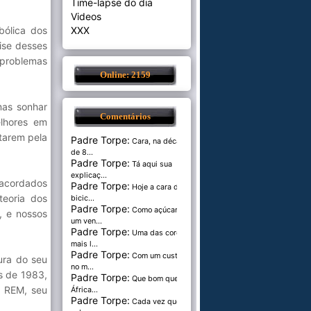
Time-lapse do dia
Videos
ólica dos
XXX
ise desses
problemas
Online: 2159
mas sonhar
Comentários
elhores em
tarem pela
Padre Torpe:
Cara, na década
de 8...
Padre Torpe:
Tá aqui sua
explicaç...
 acordados
Padre Torpe:
Hoje a cara de
teoria dos
bicic...
Padre Torpe:
Como açúcar é
, e nossos
um ven...
Padre Torpe:
Uma das cores
mais l...
Padre Torpe:
Com um custo de
ura do seu
no m...
s de 1983,
Padre Torpe:
Que bom que a
s REM, seu
África...
Padre Torpe:
Cada vez que