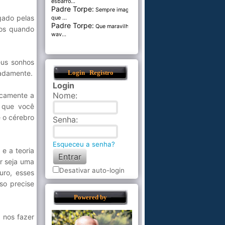
esbarro...
Padre Torpe:
Sempre imaginei
egado pelas
que ...
Padre Torpe:
Que maravilha de
mos quando
wav...
eus sonhos
uadamente.
Login
Registro
Login
Nome
:
icamente a
 que você
 o cérebro
Senha
:
Esqueceu a senha?
e a teoria
er seja uma
Desativar auto-login
uro, esses
so precise
Powered by
 nos fazer