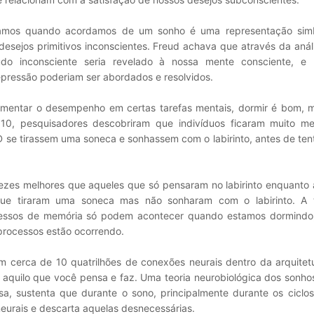
ramos quando acordamos de um sonho é uma representação simb
esejos primitivos inconscientes. Freud achava que através da anál
do inconsciente seria revelado à nossa mente consciente, e 
epressão poderiam ser abordados e resolvidos.
mentar o desempenho em certas tarefas mentais, dormir é bom, 
10, pesquisadores descobriram que indivíduos ficaram muito m
D se tirassem uma soneca e sonhassem com o labirinto, antes de ten
ezes melhores que aqueles que só pensaram no labirinto enquanto
 que tiraram uma soneca mas não sonharam com o labirinto. A 
cessos de memória só podem acontecer quando estamos dormindo
processos estão ocorrendo.
m cerca de 10 quatrilhões de conexões neurais dentro da arquitet
o aquilo que você pensa e faz. Uma teoria neurobiológica dos sonho
, sustenta que durante o sono, principalmente durante os ciclo
eurais e descarta aquelas desnecessárias.