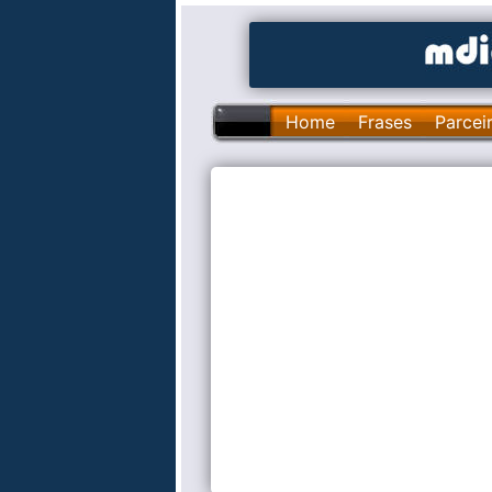
Home
Frases
Parcei