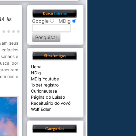
Busca
Interna
24
às
Google
MDig
avam seus
egípcios
 sonhos e
Sites Amigos
busca por
Ueba
 procuram
NDig
om reis é
MDig Youtube
1xbet registro
Curionautasa
Página do Luisão
Receituário do vovô
Wolf Edler
Categorias