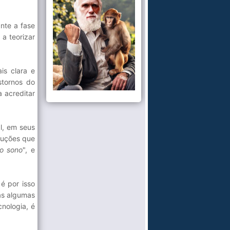
nte a fase
a teorizar
is clara e
stornos do
a acreditar
l, em seus
oluções que
o sono
", e
é por isso
as algumas
nologia, é