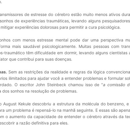
o.
ansmissores de estresse do cérebro estão muito menos ativos dura
nhos de experiências traumáticas, levando alguns pesquisadores 
itigar experiências dolorosas para permitir a cura psicológica.
sonhos com menos estresse mental pode dar uma perspectiva ma
forma mais saudável psicologicamente. Muitas pessoas com tran
s-traumático têm dificuldade em dormir, levando alguns cientistas 
fator que contribui para suas doenças.
mas.
Sem as restrições da realidade e regras da lógica convenciona
rios ilimitados para ajudar você a entender problemas e formular s
rdado. O escritor John Steinbeck chamou isso de "
a comissão d
a dos sonhos na resolução de problemas.
 August Kekule descobriu a estrutura da molécula do benzeno, e 
para um problema é repensá-lo na manhã seguinte. E essas são apen
om o aumento da capacidade de entender o cérebro através da tec
cobrir a razão definitiva para eles.