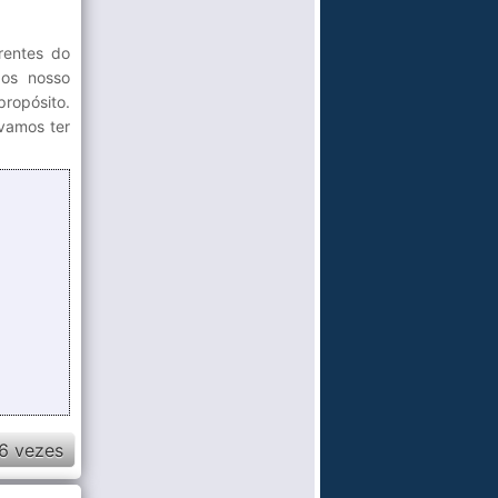
rentes do
os nosso
propósito.
vamos ter
6 vezes