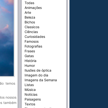
Todas
Animações
Arte
Beleza
Bichos
Classicos
Ciências
Curiosidades
Famosos
Fotografias
Frases
Gatas
História
Humor
Ilusões de óptica
Imagem do dia
Imagens da Semana
não temos
Listas
Música
Notícias
dos nossos
Paisagens
les também
Textos