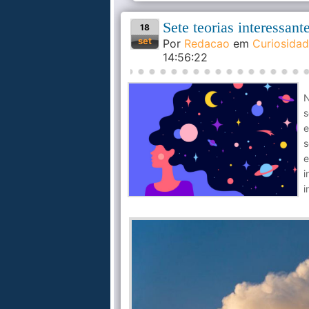
Sete teorias interessan
18
set
Por
Redacao
em
Curiosida
14:56:22
N
s
e
s
e
i
i