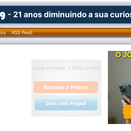
- 21 anos diminuindo a sua curi
ros
RSS Feed
Ajude a manter o MDig on-line
.