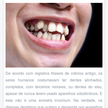
De acordo com registros fósseis de crânios antigo, os
seres humanos costumavam ter dentes alinhados,
completos, com terceiros molares, ou dentes do siso,
apesar de nunca terem usado aparelhos ortodônticos. E
esta não é uma amostra incomum. Na verdade, os
dilemas dentários que nutrem a demanda por aparelhos