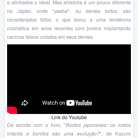
e alinhados o ideal. Mas ahistória é um pouco diferente
no Japão, onde "
yaeba
", ou dentes tortos, são
considerados fofos; o que levou a uma tendência
cosmética em anos recentes com jovens implantando
caninos falsos colados em seus dentes.
Link do Youtube
De acordo com o livro, "
Rostos japoneses: os rostos
infantis e bonitos são uma evolução?
", de Kazuro